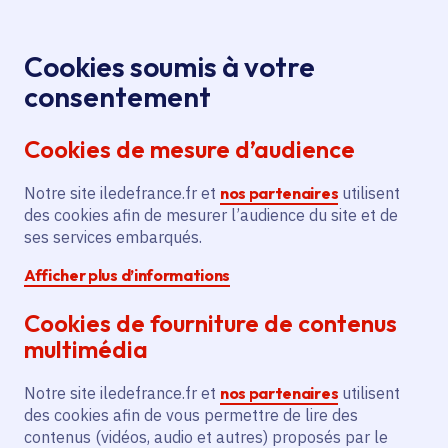
Panneau de gestion des cookies
Aller au menu
Aller au contenu principal
Aller au pied de page
Menu
Je re
Cookies soumis à votre
Coup de pouce
Toutes les FAQ
Accueil
consentement
énergie - Finaliser votre demande - FAQ/Questions
Cookies de mesure d’audience
fréquentes
Notre site iledefrance.fr et
nos partenaires
utilisent
des cookies afin de mesurer l’audience du site et de
Questions fréquentes
ses services embarqués.
Afficher plus d’informations
Coup de pouce énergie
Cookies de fourniture de contenus
- FAQ/Questions
multimédia
fréquentes
Notre site iledefrance.fr et
nos partenaires
utilisent
des cookies afin de vous permettre de lire des
contenus (vidéos, audio et autres) proposés par le