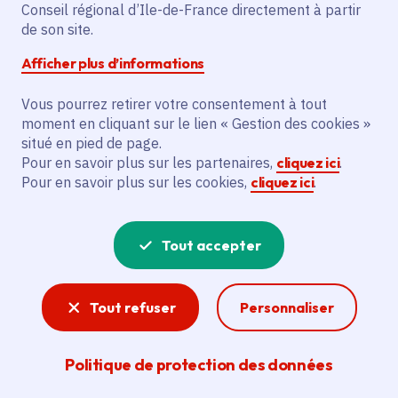
Date de publication
Publié 04 janvier 2024 , mis à jour le
13 février 2024
Conseil régional d’Ile-de-France directement à partir
Temps de lecture
2 minutes
de son site.
Afficher plus d’informations
Vous pourrez retirer votre consentement à tout
moment en cliquant sur le lien « Gestion des cookies »
Proposée de juillet à octobre 2023 par la
situé en pied de page.
Pour en savoir plus sur les partenaires,
cliquez ici
.
Région et l'Union européenne, l'aide
Pour en savoir plus sur les cookies,
cliquez ici
.
Coup de pouce énergie de 250 euros est
désormais close. Vous ne pouvez plus en
Tout accepter
faire la demande. Réponses aux
questions que vous pouvez encore vous
Tout refuser
Personnaliser
poser.
Politique de protection des données