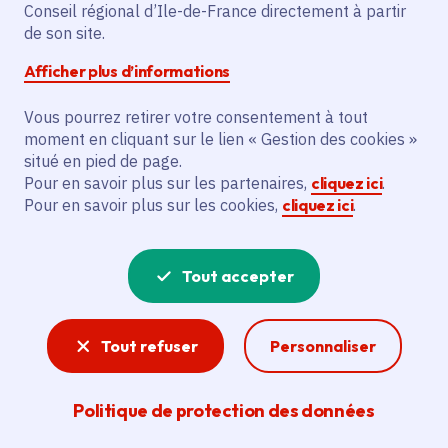
Conseil régional d’Ile-de-France directement à partir
de son site.
Afficher plus d’informations
Vous pourrez retirer votre consentement à tout
moment en cliquant sur le lien « Gestion des cookies »
Mon été, ma Région : que faire
situé en pied de page.
cet été à Paris et en Île-de-
Pour en savoir plus sur les partenaires,
cliquez ici
.
Pour en savoir plus sur les cookies,
cliquez ici
.
France ?
Tout accepter
1976 actualités au total
Tout refuser
Personnaliser
Politique de protection des données
Aucun résultat ne correspond à votre