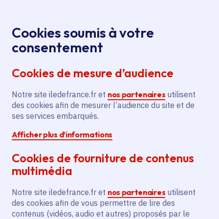
Panneau de gestion des cookies
Aller au menu
Aller au contenu principal
Aller au pied de page
Menu
Je re
Cookies soumis à votre
Toutes les actualités
Accueil
consentement
Cookies de mesure d’audience
Actualités
Notre site iledefrance.fr et
nos partenaires
utilisent
des cookies afin de mesurer l’audience du site et de
Articles, vidéos, magazines, podcasts... Découvrez
ses services embarqués.
toutes les actualités de la Région Île-de-France.
Afficher plus d’informations
Cookies de fourniture de contenus
multimédia
À la une
Notre site iledefrance.fr et
nos partenaires
utilisent
des cookies afin de vous permettre de lire des
contenus (vidéos, audio et autres) proposés par le