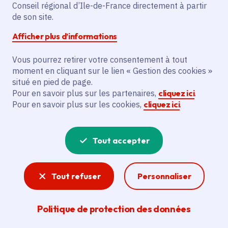
à Montmorency (95)
Conseil régional d’Ile-de-France directement à partir
de son site.
Afficher plus d’informations
Vous pourrez retirer votre consentement à tout
Partager
moment en cliquant sur le lien « Gestion des cookies »
situé en pied de page.
Partager sur Facebook
Partager sur Twitter
Partager sur Linkedin
Copier dans le presse-papier
Pour en savoir plus sur les partenaires,
cliquez ici
.
Pour en savoir plus sur les cookies,
cliquez ici
.
Date de publication
Publié 10 décembre 2024
Temps de lecture
4 minutes
Tout accepter
Agrandir l'image
Tout refuser
Personnaliser
Politique de protection des données