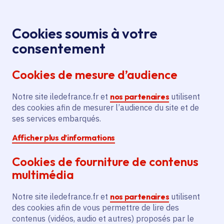
Panneau de gestion des cookies
Aller au menu
Aller au contenu principal
Aller au pied de page
Menu
Je re
Cookies soumis à votre
Voyage en
Toutes les actualités
Accueil
consentement
villégiature : découvrez le parc et le château du duc
Cookies de mesure d’audience
de Dino à Montmorency (95)
Notre site iledefrance.fr et
nos partenaires
utilisent
des cookies afin de mesurer l’audience du site et de
Actualité
Culture
Patrimoine
ses services embarqués.
Afficher plus d’informations
Patrimoine artistique et architectural
Cookies de fourniture de contenus
Voyage en villégiature :
multimédia
découvrez le parc et le
Notre site iledefrance.fr et
nos partenaires
utilisent
château du duc de Dino
des cookies afin de vous permettre de lire des
contenus (vidéos, audio et autres) proposés par le