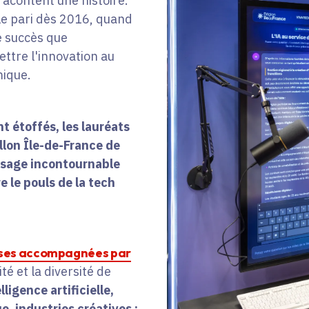
acontent une histoire.
 le pari dès 2016, quand
e succès que
ettre l'innovation au
mique.
nt étoffés, les lauréats
illon Île-de-France de
ssage incontournable
 le pouls de la tech
ises accompagnées par
ité et la diversité de
lligence artificielle,
e, industries créatives :