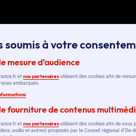
s soumis à votre consente
de mesure d’audience
rs badges autour du cou, regards en alerte, cartes de 
0 exposants, 60 pavillons nationaux…
Pour ses 10 ans
rance.fr et
nos partenaires
utilisent des cookies afin de mesur
m organisé avec soin, comme chaque année, le Pavillo
ervices embarqués.
tart-up, fleurons de l’innovation francilienne, a fait le
informations
e fourniture de contenus multiméd
rance.fr et
nos partenaires
utilisent des cookies afin de vous 
déos, audio et autres) proposés par le Conseil régional d’Ile-