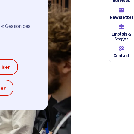
Services
Newsletter
 « Gestion des
Emplois &
Stages
Contact
liser
e
ter