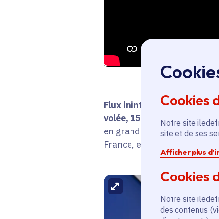
Cookie
Cookies 
Flux ininterrompu de visiteu
volée, 15
000 startups, 4
20
Notre site iledef
en grand. Dans ce capharnaü
site et de ses s
France, et son contingent de s
Afficher plus d’
Cookies d
Agrandir l'image
Notre site iledef
des contenus (vi