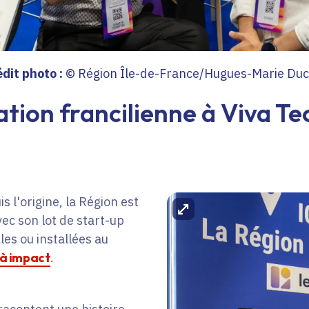
édit photo :
© Région Île-de-France/Hugues-Marie Duc
ation francilienne à Viva Te
 l'origine, la Région est
Agrandir l'image
ec son lot de start-up
les ou installées au
 à impact
.