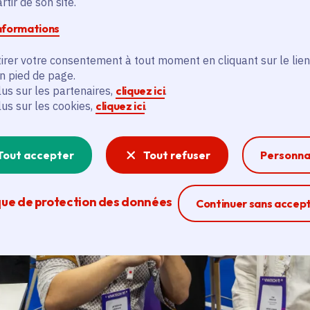
tir de son site.
informations
irer votre consentement à tout moment en cliquant sur le lien
en pied de page.
lus sur les partenaires,
cliquez ici
.
lus sur les cookies,
cliquez ici
.
Tout accepter
Tout refuser
Personna
que de protection des données
Ferme la modal
Continuer sans accep