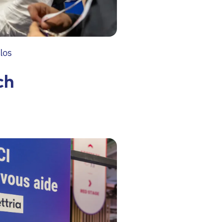
los
ch