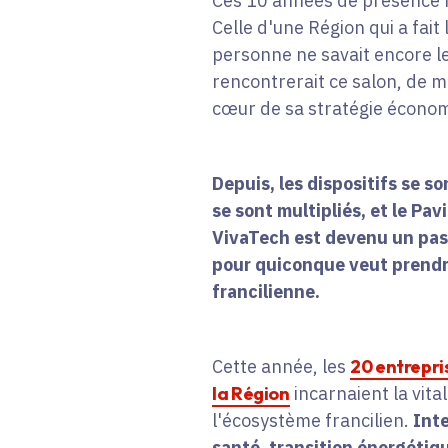
Ces 10 années de présence r
Celle d'une Région qui a fait
personne ne savait encore l
rencontrerait ce salon, de m
cœur de sa stratégie écono
Depuis, les dispositifs se so
se sont multipliés, et le Pav
VivaTech est devenu un pa
pour quiconque veut prendre
francilienne.
Cette année, les
20 entrepr
la Région
incarnaient la vital
l'écosystème francilien.
Inte
santé, transition énergétiqu