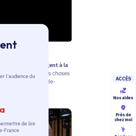
ment
visite qui s'échangent à la
, VivaTech a a vu les choses
er l’audience du
ACCÈS
n de la Région Île-de-
 plein.
Nos aides
ia
Près de
chez moi
permettre de lire
de-France