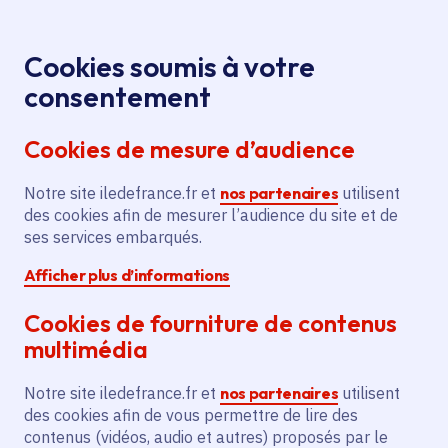
Panneau de gestion des cookies
Aller au menu
Aller au contenu principal
Aller au pied de page
Menu
Je re
Cookies soumis à votre
Rueil-
Toutes les actualités
Accueil
consentement
Malmaison à l'heure napoléonienne avec son Jubilé
Cookies de mesure d’audience
impérial
Notre site iledefrance.fr et
nos partenaires
utilisent
des cookies afin de mesurer l’audience du site et de
Actualité
Patrimoine
ses services embarqués.
Afficher plus d’informations
Rueil-Malmaison à
Cookies de fourniture de contenus
l'heure napoléonienne
multimédia
avec son Jubilé
Notre site iledefrance.fr et
nos partenaires
utilisent
impérial
des cookies afin de vous permettre de lire des
contenus (vidéos, audio et autres) proposés par le