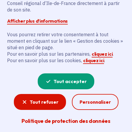
Conseil régional d’Ile-de-France directement à partir
de son site.
Afficher plus d’informations
Partager
Vous pourrez retirer votre consentement à tout
Partager sur Facebook
Partager sur Twitter
Partager sur Linkedin
Copier dans le presse-papier
moment en cliquant sur le lien « Gestion des cookies »
situé en pied de page.
Pour en savoir plus sur les partenaires,
cliquez ici
.
Date de publication
Publié 20 septembre 2022
Pour en savoir plus sur les cookies,
cliquez ici
.
Temps de lecture
1 minute
Tout accepter
Agrandir l'image
Tout refuser
Personnaliser
Politique de protection des données