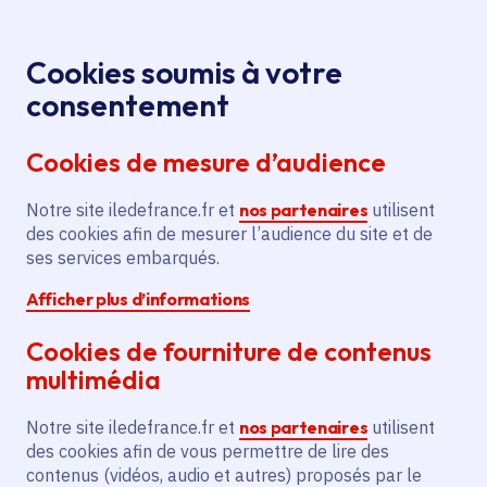
Panneau de gestion des cookies
Aller au menu
Aller au contenu principal
Aller au pied de page
Menu
Je re
Cookies soumis à votre
Plus de 350
Toutes les actualités
Accueil
consentement
participants à la Fête des Lycées Éco-Responsables
Cookies de mesure d’audience
2026
Notre site iledefrance.fr et
nos partenaires
utilisent
des cookies afin de mesurer l’audience du site et de
Actualité
Lycée
ses services embarqués.
Afficher plus d’informations
Plus de 350
Cookies de fourniture de contenus
participants à la Fête
multimédia
des Lycées Éco-
Notre site iledefrance.fr et
nos partenaires
utilisent
Responsables 2026
des cookies afin de vous permettre de lire des
contenus (vidéos, audio et autres) proposés par le