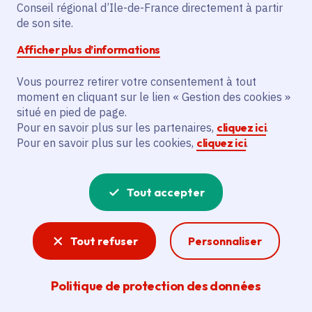
Conseil régional d’Ile-de-France directement à partir
de son site.
Afficher plus d’informations
Partager
Vous pourrez retirer votre consentement à tout
Partager sur Facebook
Partager sur Twitter
Partager sur Linkedin
Copier dans le presse-papier
moment en cliquant sur le lien « Gestion des cookies »
situé en pied de page.
Pour en savoir plus sur les partenaires,
cliquez ici
.
Date de publication
Publié 22 mai 2026
Pour en savoir plus sur les cookies,
cliquez ici
.
Temps de lecture
2 minutes
Tout accepter
Agrandir l'image
Tout refuser
Personnaliser
Politique de protection des données