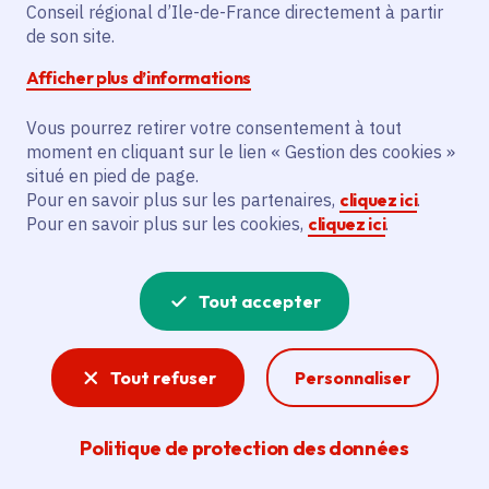
chacun de bien vieillir
Conseil régional d’Ile-de-France directement à partir
de son site.
en Île-de-France ?
Afficher plus d’informations
Vous pourrez retirer votre consentement à tout
moment en cliquant sur le lien « Gestion des cookies »
situé en pied de page.
Partager
Pour en savoir plus sur les partenaires,
cliquez ici
.
Pour en savoir plus sur les cookies,
cliquez ici
.
Partager sur Facebook
Partager sur Twitter
Partager sur Linkedin
Copier dans le presse-papier
Tout accepter
Date de publication
Publié 23 octobre 2025 , mis à jour le 05 décembre
2025
Temps de lecture
1 minute
Tout refuser
Personnaliser
Agrandir l'image
Politique de protection des données