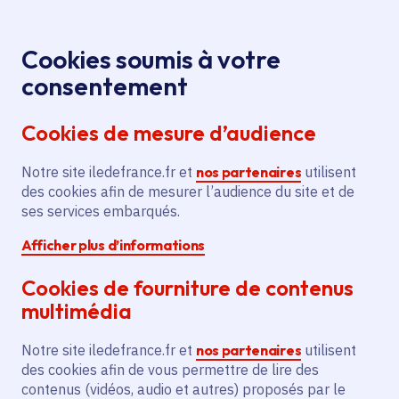
Panneau de gestion des cookies
Aller au menu
Aller au contenu principal
Aller au pied de page
Menu
Je re
Cookies soumis à votre
Participez à la
Toutes les actualités
Accueil
consentement
consultation citoyenne : comment permettre à
Cookies de mesure d’audience
chacun de bien vieillir en Île-de-France ?
Notre site iledefrance.fr et
nos partenaires
utilisent
des cookies afin de mesurer l’audience du site et de
Actualité
Citoyenneté
Institution
ses services embarqués.
Afficher plus d’informations
Action sociale
Solidarité
Cookies de fourniture de contenus
Participez à la
multimédia
consultation citoyenne
Notre site iledefrance.fr et
nos partenaires
utilisent
: comment permettre à
des cookies afin de vous permettre de lire des
contenus (vidéos, audio et autres) proposés par le