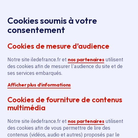
Panneau de gestion des cookies
Aller au menu
Aller au contenu principal
Aller au pied de page
Menu
Je re
Cookies soumis à votre
« Lever de
Toutes les actualités
Accueil
consentement
rideau sur les patrimoines du théâtre »
Cookies de mesure d’audience
Notre site iledefrance.fr et
nos partenaires
utilisent
Actualité
Culture
Patrimoine
des cookies afin de mesurer l’audience du site et de
ses services embarqués.
Patrimoine artistique et architectural
Afficher plus d’informations
« Lever de rideau sur
Cookies de fourniture de contenus
les patrimoines du
multimédia
théâtre »
Notre site iledefrance.fr et
nos partenaires
utilisent
des cookies afin de vous permettre de lire des
contenus (vidéos, audio et autres) proposés par le