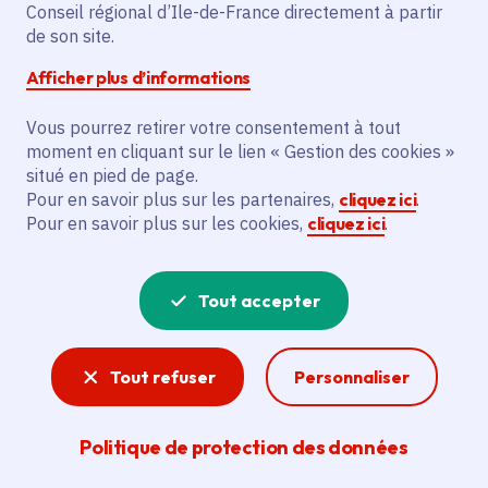
Conseil régional d’Ile-de-France directement à partir
de son site.
Partager
Afficher plus d’informations
Partager sur Facebook
Partager sur Twitter
Partager sur Linkedin
Copier dans le presse-papier
Vous pourrez retirer votre consentement à tout
moment en cliquant sur le lien « Gestion des cookies »
Date de publication
Publié 03 septembre 2024
situé en pied de page.
Pour en savoir plus sur les partenaires,
cliquez ici
.
Temps de lecture
2 minutes
Pour en savoir plus sur les cookies,
cliquez ici
.
Agrandir l'image
Tout accepter
Tout refuser
Personnaliser
Politique de protection des données