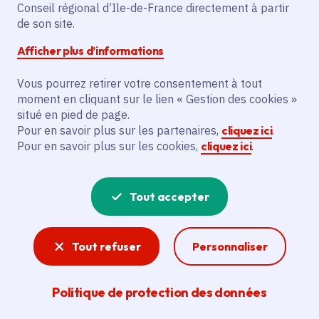
lieu d'expositions
Conseil régional d’Ile-de-France directement à partir
de son site.
gratuites du Frac Île-
Afficher plus d’informations
de-France
Vous pourrez retirer votre consentement à tout
moment en cliquant sur le lien « Gestion des cookies »
situé en pied de page.
Pour en savoir plus sur les partenaires,
cliquez ici
.
Partager
Pour en savoir plus sur les cookies,
cliquez ici
.
Partager sur Facebook
Partager sur Twitter
Partager sur Linkedin
Copier dans le presse-papier
Tout accepter
Date de publication
Publié 06 mai 2021 , mis à jour le 22 juin 2022
Temps de lecture
3 minutes
Tout refuser
Personnaliser
Politique de protection des données
Agrandir l'image