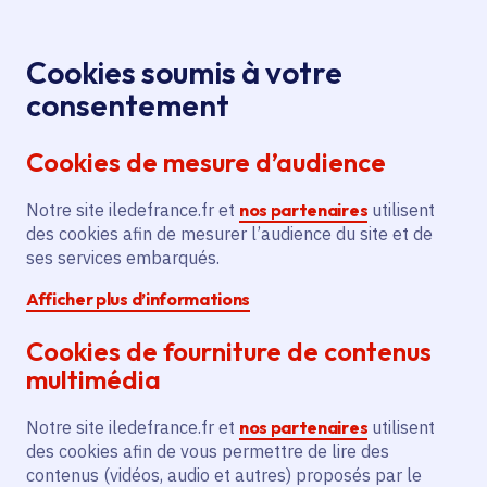
Panneau de gestion des cookies
Aller au menu
Aller au contenu principal
Aller au pied de page
Menu
Je re
Cookies soumis à votre
Les Réserves
Toutes les actualités
Accueil
consentement
à Romainville, nouveau lieu d'expositions gratuites
Cookies de mesure d’audience
du Frac Île-de-France
Notre site iledefrance.fr et
nos partenaires
utilisent
des cookies afin de mesurer l’audience du site et de
Actualité
Culture
ses services embarqués.
Afficher plus d’informations
Arts plastiques, numériques et urbains
Cookies de fourniture de contenus
Romainville
multimédia
Les Réserves à
Notre site iledefrance.fr et
nos partenaires
utilisent
Romainville, nouveau
des cookies afin de vous permettre de lire des
contenus (vidéos, audio et autres) proposés par le