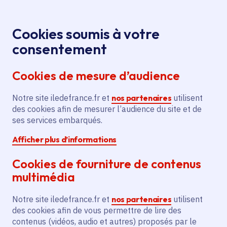
Panneau de gestion des cookies
Aller au menu
Aller au contenu principal
Aller au pied de page
Menu
Je re
Cookies soumis à votre
Le « Transport
Toutes les actualités
Accueil
consentement
à la demande » s’empare de la grande couronne
Cookies de mesure d’audience
Notre site iledefrance.fr et
nos partenaires
utilisent
Actualité
Transport et mobilité
des cookies afin de mesurer l’audience du site et de
ses services embarqués.
Transports en commun
Afficher plus d’informations
Le « Transport à la
Cookies de fourniture de contenus
demande » s’empare
multimédia
de la grande couronne
Notre site iledefrance.fr et
nos partenaires
utilisent
des cookies afin de vous permettre de lire des
contenus (vidéos, audio et autres) proposés par le