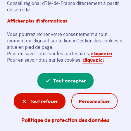
Conseil régional d’Ile-de-France directement à partir
de son site.
Partager
Afficher plus d’informations
Partager sur Facebook
Partager sur Twitter
Partager sur Linkedin
Copier dans le presse-papier
Vous pourrez retirer votre consentement à tout
moment en cliquant sur le lien « Gestion des cookies »
Date de publication
Publié 05 juin 2024
situé en pied de page.
Pour en savoir plus sur les partenaires,
cliquez ici
.
Temps de lecture
1 minute
Pour en savoir plus sur les cookies,
cliquez ici
.
Agrandir l'image
Tout accepter
Tout refuser
Personnaliser
Politique de protection des données