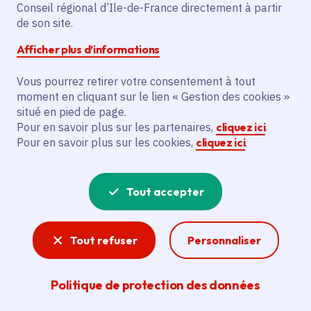
Conseil régional d’Ile-de-France directement à partir
de son site.
Afficher plus d’informations
Partager
Vous pourrez retirer votre consentement à tout
Partager sur Facebook
Partager sur Twitter
Partager sur Linkedin
Copier dans le presse-papier
moment en cliquant sur le lien « Gestion des cookies »
situé en pied de page.
Pour en savoir plus sur les partenaires,
cliquez ici
.
Date de publication
Publié 13 décembre 2021
Pour en savoir plus sur les cookies,
cliquez ici
.
Temps de lecture
2 minutes
Tout accepter
Agrandir l'image
Tout refuser
Personnaliser
Politique de protection des données