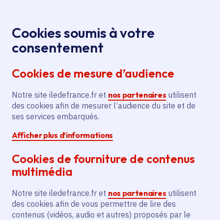
Panneau de gestion des cookies
Aller au menu
Aller au contenu principal
Aller au pied de page
Menu
Je re
Cookies soumis à votre
La Seine,
Toutes les actualités
Accueil
consentement
théâtre inédit de la cérémonie d’ouverture des Jeux
Cookies de mesure d’audience
de Paris 2024
Notre site iledefrance.fr et
nos partenaires
utilisent
des cookies afin de mesurer l’audience du site et de
Actualité
Jeux 2024
Sport
ses services embarqués.
Afficher plus d’informations
La Seine, théâtre inédit
Cookies de fourniture de contenus
de la cérémonie
multimédia
d’ouverture des Jeux
Notre site iledefrance.fr et
nos partenaires
utilisent
de Paris 2024
des cookies afin de vous permettre de lire des
contenus (vidéos, audio et autres) proposés par le