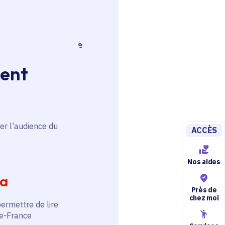
-de-France
,
Marianne
e-de-France
ment
er l’audience du
ACCÈS
e
Nos aides
é de mission au Pôle
ia
velines
Près de
chez moi
permettre de lire
de-France