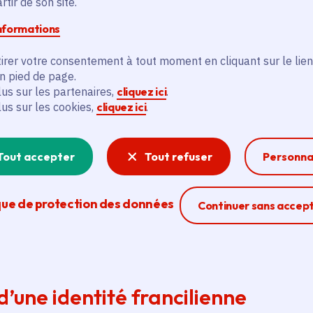
tir de son site.
e fantasmé ou type architectural ?
re en histoire de l’art, historienne et autrice, chargée
informations
irer votre consentement à tout moment en cliquant sur le lien
en pied de page.
lus sur les partenaires,
cliquez ici
.
lus sur les cookies,
cliquez ici
.
ture aux marges de l’Île-de-France
heur, chef du pôle Inventaire, Région Pays de la Loire
Tout accepter
Tout refuser
Personna
es
que de protection des données
Ferme la modal
Continuer sans accep
éjeunatoire
’une identité francilienne