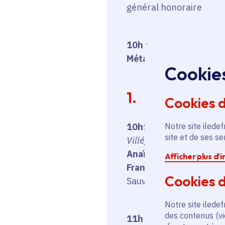
général honoraire
10h
: présentation de 
Métais
, co-autrice de l
Cookie
1. Villégiatur
Cookies 
Notre site iledef
10h15
site et de ses s
Villégiatures en milieu r
Anaïs Bornet
, historie
Afficher plus d’
Francesco Guidoboni
, 
Cookies d
Sauvegarde et Transmis
Notre site iledef
des contenus (vi
11h