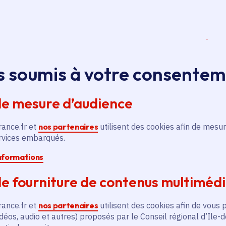
l'ouvrage
Châteaux, villas et folies. Villégiature en Île
'ouvrage et conservatrice du patrimoine à la Région Îl
s soumis à votre consente
es aristocratiques
de mesure d’audience
rance.fr et
nos partenaires
utilisent des cookies afin de mesur
ervices embarqués.
oyal
nne du patrimoine, docteure en histoire de l’architectur
informations
architecte, docteur en histoire de l’architecture, charg
e fourniture de contenus multiméd
sion des Patrimoines du Conseil départemental des Y
rance.fr et
nos partenaires
utilisent des cookies afin de vous 
déos, audio et autres) proposés par le Conseil régional d’Ile-