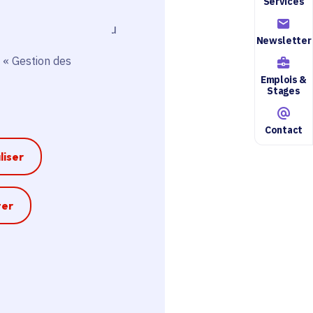
Services
 de mission auprès du
Newsletter
 « Gestion des
Emplois &
Stages
Contact
liser
e
ter