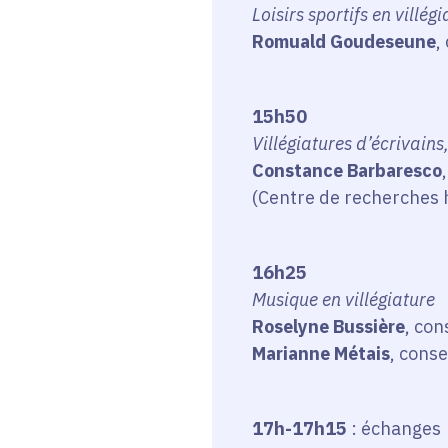
Loisirs sportifs en villég
Romuald Goudeseune
,
15h50
Villégiatures d’écrivain
Constance Barbaresco
(Centre de recherches 
16h25
Musique en villégiature
Roselyne Bussière
, co
Marianne Métais
, cons
17h-17h15
: échange