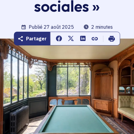
sociales »
Date de publication
Publié 27 août 2025
Temps de lecture
2 minutes
Partager
Partager sur Facebook
Partager sur Twitter
Partager sur Linkedin
Copier dans le pr
Imprimer