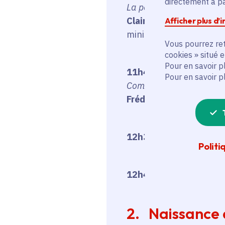
directement à par
La petite maison : : asil
Claire Ollagnier
, docteu
Afficher plus d’
ministère de la Culture
Vous pourrez ret
cookies » situé 
Pour en savoir p
11h45
Pour en savoir p
Compiègne, une villégia
Frédéric Fournis
, cherc
12h30-12h45
: échang
Politi
12h45-14h
: cocktail d
2. Naissance d