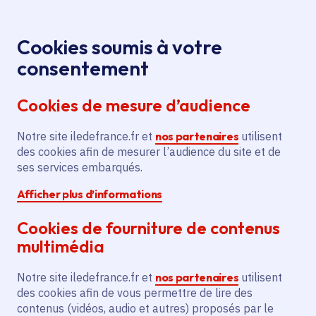
Panneau de gestion des cookies
Aller au menu
Aller au contenu principal
Aller au pied de page
Menu
Je re
Cookies soumis à votre
Oops, something went wrong. Check your browser's developer 
Jeux 2024 : la
Toutes les actualités
Accueil
consentement
Team GB choisit un lycée francilien comme camp de
Cookies de mesure d’audience
base
Oops, something went wrong. Check your browser's
Notre site iledefrance.fr et
nos partenaires
utilisent
developer console for more details.
des cookies afin de mesurer l’audience du site et de
ses services embarqués.
Actualité
Lycée
Jeux 2024
Clichy
Afficher plus d’informations
Cookies de fourniture de contenus
Jeux 2024 : la Team GB
multimédia
choisit un lycée
Notre site iledefrance.fr et
nos partenaires
utilisent
francilien comme camp
des cookies afin de vous permettre de lire des
contenus (vidéos, audio et autres) proposés par le