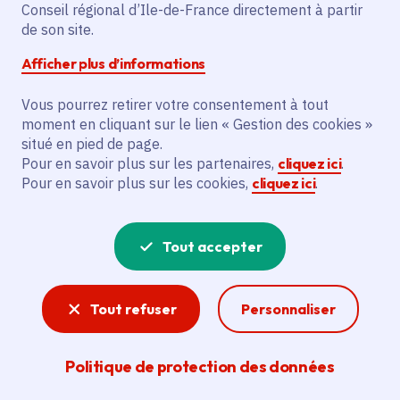
de base
Conseil régional d’Ile-de-France directement à partir
de son site.
Afficher plus d’informations
Partager
Vous pourrez retirer votre consentement à tout
moment en cliquant sur le lien « Gestion des cookies »
situé en pied de page.
Partager sur Facebook
Partager sur Twitter
Partager sur Linkedin
Copier dans le presse-papier
Pour en savoir plus sur les partenaires,
cliquez ici
.
Pour en savoir plus sur les cookies,
cliquez ici
.
Date de publication
Publié 20 juin 2024
Temps de lecture
5 minutes
Tout accepter
Agrandir l'image
Tout refuser
Personnaliser
Politique de protection des données