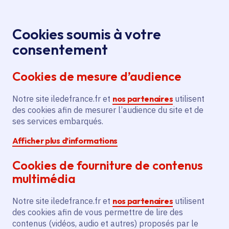
Panneau de gestion des cookies
Aller au menu
Aller au contenu principal
Aller au pied de page
Menu
Je re
Cookies soumis à votre
Entreprises :
Toutes les actualités
Accueil
consentement
bénéficiez d’un diagnostic à 360° pour vous relancer
Cookies de mesure d’audience
Notre site iledefrance.fr et
nos partenaires
utilisent
Actualité
Développement économique
des cookies afin de mesurer l’audience du site et de
ses services embarqués.
Entreprises : bénéficiez
Afficher plus d’informations
d’un diagnostic à 360°
Cookies de fourniture de contenus
pour vous relancer
multimédia
Notre site iledefrance.fr et
nos partenaires
utilisent
des cookies afin de vous permettre de lire des
contenus (vidéos, audio et autres) proposés par le