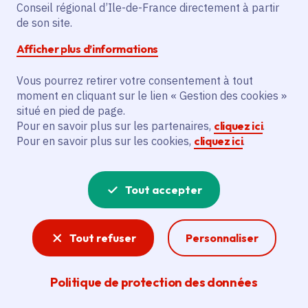
Partager
Conseil régional d’Ile-de-France directement à partir
de son site.
Partager sur Facebook
Partager sur Twitter
Partager sur Linkedin
Copier dans le presse-papier
Afficher plus d’informations
Vous pourrez retirer votre consentement à tout
Date de publication
Publié 01 février 2021 , mis à jour le 25 mars 2021
moment en cliquant sur le lien « Gestion des cookies »
Temps de lecture
2 minutes
situé en pied de page.
Pour en savoir plus sur les partenaires,
cliquez ici
.
Pour en savoir plus sur les cookies,
cliquez ici
.
Agrandir l'image
Tout accepter
Tout refuser
Personnaliser
Politique de protection des données