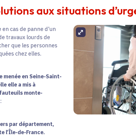
lutions aux situations d’ur
e en cas de panne d'un
Agrandir l'image
de travaux lourds de
êcher que les personnes
quées chez elles.
e menée en Seine-Saint-
le elle a mis à
 fauteuils monte-
:
iers par département,
te l’Île-de-France.