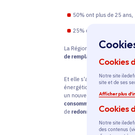
50% ont plus de 25 ans,
25% d'entre eux ont plus
Cookie
La Région veut donc
doubler
de remplacement des ascen
Cookies 
Notre site iledef
Et elle s'appuie pour cela s
site et de ses s
énergétique :
en plus d'appor
Afficher plus d’
un nouvel ascenseur perme
consommation électrique d'
Cookies d
de
redonner du pouvoir d'ac
Notre site iledef
des contenus (vi