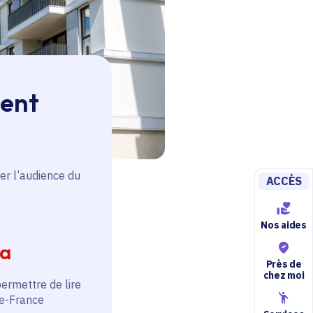
ment
er l’audience du
ACCÈS
Nos aides
ia
Près de
chez moi
permettre de lire
de-France