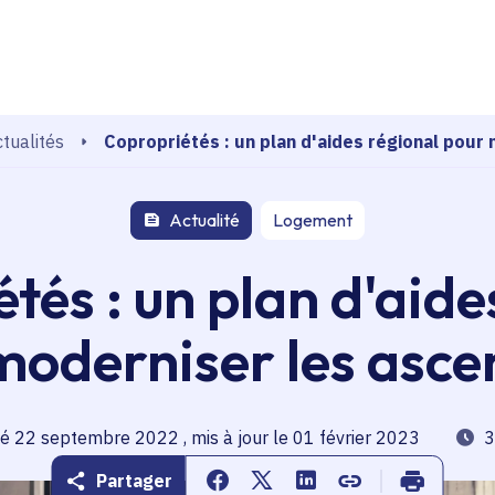
echerche
Copropriétés : un plan d'aides régional pour
ctualités
Actualité
Logement
tés : un plan d'aide
moderniser les asce
publication
ié 22 septembre 2022 , mis à jour le 01 février 2023
Temp
3
Partager
Partager sur Facebook
Partager sur Twitter
Partager sur Linkedin
Copier dans le pr
Imprimer