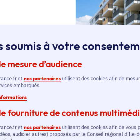
 de 40 ans.
s soumis à votre consente
 le rythme actuel moyen
seurs.
de mesure d’audience
rance.fr et
nos partenaires
utilisent des cookies afin de mesur
ur un argument
ervices embarqués.
ter fiabilité et sécurité,
informations
t de
diviser par 3 la
une copropriété,
et donc
e fourniture de contenus multiméd
hat aux copropriétaires.
rance.fr et
nos partenaires
utilisent des cookies afin de vous 
déos, audio et autres) proposés par le Conseil régional d’Ile-