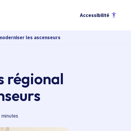
Accessibilité
 moderniser les ascenseurs
s régional
nseurs
s de lecture
 minutes
esse-papier