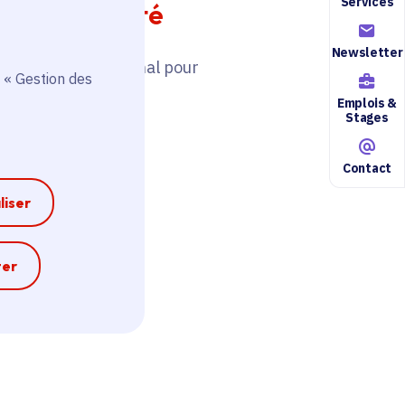
Services
 en difficulté
Newsletter
cial), le Plan régional pour
 « Gestion des
énover.
Emplois &
Stages
Contact
liser
e
ter