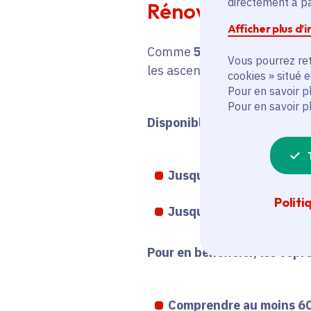
directement à par
Rénover le parc d
Afficher plus d’
Comme
50% des ascenseurs 
Vous pourrez ret
les ascenseurs prévoit
2 mil
cookies » situé 
Pour en savoir p
Pour en savoir p
Disponible à partir de février
Jusqu'à 1.000 euros
pou
Politi
Jusqu'à 30.000 euros
po
Pour en bénéficier, les cop
Comprendre
au moins 6