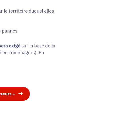
ar le territoire duquel elles
e pannes.
sera exigé
sur la base de la
 électroménagers). En
seurs » 