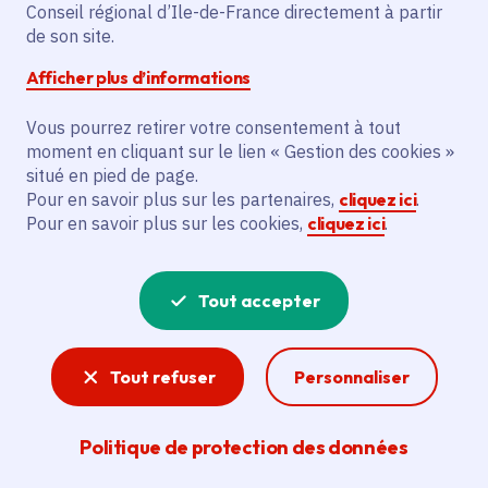
la 2de édition
Conseil régional d’Ile-de-France directement à partir
de son site.
Afficher plus d’informations
Vous pourrez retirer votre consentement à tout
Partager
moment en cliquant sur le lien « Gestion des cookies »
situé en pied de page.
Partager sur Facebook
Partager sur Twitter
Partager sur Linkedin
Copier dans le presse-papier
Pour en savoir plus sur les partenaires,
cliquez ici
.
Pour en savoir plus sur les cookies,
cliquez ici
.
Date de publication
Publié 21 mars 2024
Temps de lecture
3 minutes
Tout accepter
Agrandir l'image
Tout refuser
Personnaliser
Politique de protection des données