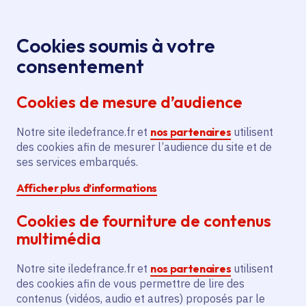
Panneau de gestion des cookies
Aller au menu
Aller au contenu principal
Aller au pied de page
Menu
Je re
Cookies soumis à votre
Assises des
Toutes les actualités
Accueil
consentement
maires d’Île-de-France : le handicap et l’héritage
Cookies de mesure d’audience
olympique au cœur de la 2de édition
Notre site iledefrance.fr et
nos partenaires
utilisent
des cookies afin de mesurer l’audience du site et de
Actualité
Institution
ses services embarqués.
Afficher plus d’informations
Assises des maires
Cookies de fourniture de contenus
d’Île-de-France : le
multimédia
handicap et l’héritage
Notre site iledefrance.fr et
nos partenaires
utilisent
olympique au cœur de
des cookies afin de vous permettre de lire des
contenus (vidéos, audio et autres) proposés par le