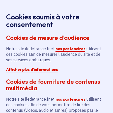
Panneau de gestion des cookies
Aller au menu
Aller au contenu principal
Aller au pied de page
Menu
Je re
Cookies soumis à votre
48es
Toutes les actualités
Accueil
consentement
WorldSkills : les médaillés franciliens reçus à la
Cookies de mesure d’audience
Région
Notre site iledefrance.fr et
nos partenaires
utilisent
des cookies afin de mesurer l’audience du site et de
Actualité
Apprentissage
Emploi
ses services embarqués.
Afficher plus d’informations
Formation professionnelle
Cookies de fourniture de contenus
48es WorldSkills : les
multimédia
médaillés franciliens
Notre site iledefrance.fr et
nos partenaires
utilisent
reçus à la Région
des cookies afin de vous permettre de lire des
contenus (vidéos, audio et autres) proposés par le