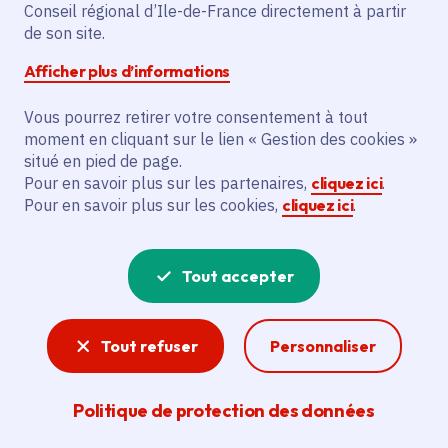
Conseil régional d’Ile-de-France directement à partir
de son site.
Afficher plus d’informations
Partager
Vous pourrez retirer votre consentement à tout
Partager sur Facebook
Partager sur Twitter
Partager sur Linkedin
Copier dans le presse-papier
moment en cliquant sur le lien « Gestion des cookies »
situé en pied de page.
Pour en savoir plus sur les partenaires,
cliquez ici
.
Date de publication
Publié 20 janvier 2026
Pour en savoir plus sur les cookies,
cliquez ici
.
Temps de lecture
2 minutes
Tout accepter
Agrandir l'image
Tout refuser
Personnaliser
Politique de protection des données