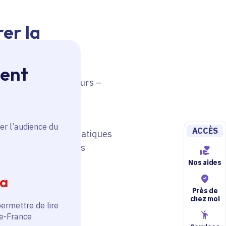
rer la
ment
t d’innovation majeurs –
er l’audience du
ACCÈS
tour de grandes thématiques
 afin de favoriser les
Nos aides
ia
Près de
chez moi
permettre de lire
de-France