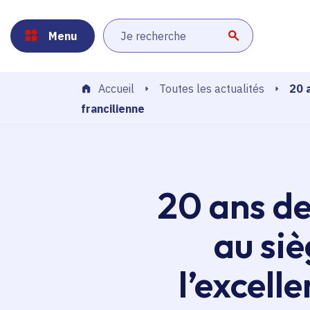
Panneau de gestion des cookies
Aller au menu
Aller au contenu principal
Aller au pied de page
Menu
Lancer la r
20 
Toutes les actualités
Accueil
francilienne
20 ans de
au siè
l’excell