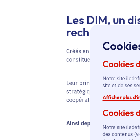
Les DIM, un di
recherche
Cookie
Créés en 2005, les Domaines
constituent
un levier centra
Cookies 
Notre site iledef
Leur principe est simple : 
site et de ses s
stratégiques telles que l’inte
Afficher plus d’
coopérations et d’optimiser 
Cookies d
Ainsi depuis 20 ans :
Notre site iledef
des contenus (vi