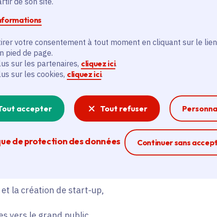
tir de son site.
 ont été soutenus,
informations
ros ont été investis,
irer votre consentement à tout moment en cliquant sur le lien
en pied de page.
 dans des domaines clés comme l’IA, les biotechnologie
lus sur les partenaires,
cliquez ici
.
lus sur les cookies,
cliquez ici
.
aux de chercheurs permettent notamment de :
Tout accepter
Tout refuser
Personna
 scientifiques de pointe,
que de protection des données
Ferme la modal
Continuer sans accep
nes chercheurs (doctorants, post-doctorants),
 et la création de start-up,
s vers le grand public.