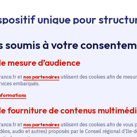
spositif unique pour structu
s soumis à votre consente
 d’intérêt majeur – devenus Domaines de recherche e
l de la politique régionale en faveur de la science
.
de mesure d’audience
rance.fr et
nos partenaires
utilisent des cookies afin de mesur
rassembler chercheurs, laboratoires et entreprises au
ervices embarqués.
lligence artificielle, la santé ou encore l’environnement
informations
les découvertes.
e fourniture de contenus multiméd
rance.fr et
nos partenaires
utilisent des cookies afin de vous 
déos, audio et autres) proposés par le Conseil régional d’Ile-