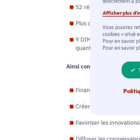
directement à par
52 réseaux de recherche
Afficher plus d’
Plus de 600 millions d’eu
Vous pourrez ret
cookies » situé 
9 DIM ont été labellisés
Pour en savoir p
quantiques.
Pour en savoir p
Ainsi constitués, ces rése
Financer des équipements
Politi
Créer des emplois de jeu
Favoriser les innovations
Diffuser les connaissance