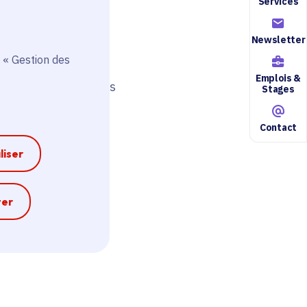
Services
Newsletter
 « Gestion des
Emplois &
s ou les technologies
Stages
Contact
liser
e
ter