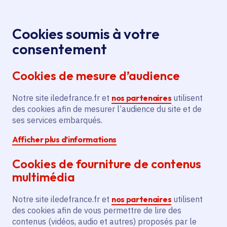
Panneau de gestion des cookies
Aller au menu
Aller au contenu principal
Aller au pied de page
Menu
Je re
Cookies soumis à votre
Mon Île-de-
Tous les services
Accueil
consentement
Sciences
Cookies de mesure d’audience
Notre site iledefrance.fr et
nos partenaires
utilisent
Service
Recherche
Service ISS
des cookies afin de mesurer l’audience du site et de
ses services embarqués.
Mon Île-de-Sciences
Afficher plus d’informations
Cookies de fourniture de contenus
multimédia
Notre site iledefrance.fr et
nos partenaires
utilisent
des cookies afin de vous permettre de lire des
contenus (vidéos, audio et autres) proposés par le