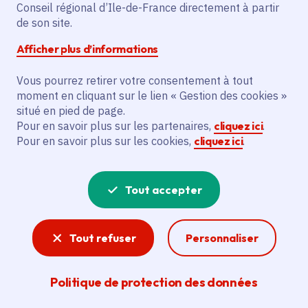
Conseil régional d’Ile-de-France directement à partir
de son site.
Partager
Afficher plus d’informations
Partager sur Facebook
Partager sur Twitter
Partager sur Linkedin
Copier dans le pres
Vous pourrez retirer votre consentement à tout
moment en cliquant sur le lien « Gestion des cookies »
situé en pied de page.
Trouver les évènements, les lieux et les
Pour en savoir plus sur les partenaires,
cliquez ici
.
professionnels qui partagent les sciences
Pour en savoir plus sur les cookies,
cliquez ici
.
et leurs données en Île-de-France.
Tout accepter
Tout refuser
Personnaliser
Le service numérique
« Mon Île-de-Sciences »
permet :
Politique de protection des données