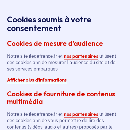
Panneau de gestion des cookies
Aller au menu
Aller au contenu principal
Aller au pied de page
Menu
Je re
Cookies soumis à votre
consentement
Tous les services
Ma Région près de
Accueil
Contrat rural -
chez moi
Territoire
Ruralité
Cookies de mesure d’audience
Rénovation d'un salon de coiffure
Notre site iledefrance.fr et
Contrat rural - Rénovation
nos partenaires
utilisent
des cookies afin de mesurer l’audience du site et de
d'un salon de coiffure
ses services embarqués.
Afficher plus d’informations
Ruralité
Développement économique
Cookies de fourniture de contenus
Communes
Saint-Pierre-lès-Nemours
(77)
multimédia
Voté en 2024
Notre site iledefrance.fr et
nos partenaires
utilisent
des cookies afin de vous permettre de lire des
Description
contenus (vidéos, audio et autres) proposés par le