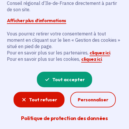
L'action prévoit la rénovation d’un salon
Conseil régional d’Ile-de-France directement à partir
de coiffure à saint-pierre-lès-nemours.
de son site.
Elle vise à réduire la consommation
Afficher plus d’informations
énergétique et à améliorer l'accessibilité
pour les personnes à mobilité réduite.
Vous pourrez retirer votre consentement à tout
moment en cliquant sur le lien « Gestion des cookies »
situé en pied de page.
Voir la délibération
Pour en savoir plus sur les partenaires,
cliquez ici
.
Pour en savoir plus sur les cookies,
cliquez ici
.
Ruralité
Tout accepter
Aides aux communes et commerces ruraux, aux
agriculteurs et producteurs locaux et à
Tout refuser
Personnaliser
l’entretien des Parcs naturels régionaux et des
zones protégées… La Région soutien son
territoire rural.
Politique de protection des données