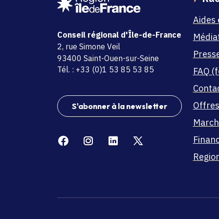
Aides 
Conseil régional d'Île-de-France
Média
adresse
2, rue Simone Veil
Press
code postal et commune
93400 Saint-Ouen-sur-Seine
Tél. : +33 (0)1 53 85 53 85
FAQ (f
Conta
Offres
S'abonner à la newsletter
March
Facebook
Instagram
Linkedin
X
Finan
Region