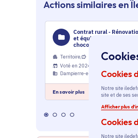
Actions similaires en 
Contrat rural - Rénovati
et équipement d’une
chocolaterie
Cookie
Territoire
,
Économie
Voté en 2024
Cookies 
Dampierre-en-Yvelines (78)
Notre site iledef
En savoir plus
site et de ses s
Afficher plus d’
Cookies d
Notre site iledef