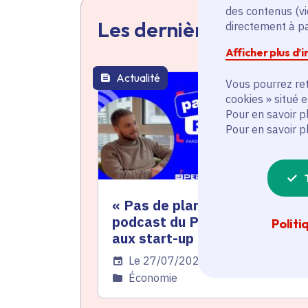
des contenus (vi
Les dernières actualit
directement à par
Afficher plus d’
Actualité
thématique active
Vous pourrez ret
cookies » situé 
Pour en savoir p
Pour en savoir p
« Pas de plan B » : le nouveau
podcast du Perqo donne la vo
Politi
aux start-up à impact
Date de l'arrêté
Le 27/07/2026
Catégorie
Économie