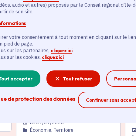
déos, audio et autres) proposés par le Conseil régional d’Ile-
és
tir de son site.
informations
Actualité
A
thématique active
thém
irer votre consentement à tout moment en cliquant sur le lien
en pied de page.
lus sur les partenaires,
cliquez ici
.
lus sur les cookies,
cliquez ici
.
Tout accepter
Tout refuser
Personna
Agriculture urbaine et
«
ix
périurbaine en Île-de-France :
a
que de protection des données
Ferme la modal
Continuer sans accep
demandez une subvention
c
jusqu'au 10 août
s
R
Date de l'arrêté
Le 09/07/2026
Da
Catégorie
Économie, Territoire