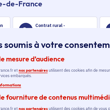
Île-de-France
on
Contrat rural -
Aménagement d’un local
pour une chocolaterie
artisanale
s soumis à votre consente
Territoire
,
Économie
Voté en 2024
de mesure d’audience
Chevreuse (78)
rance.fr et
nos partenaires
utilisent des cookies afin de mesur
En savoir plus
En
ervices embarqués.
informations
e fourniture de contenus multiméd
rance.fr et
nos partenaires
utilisent des cookies afin de vous 