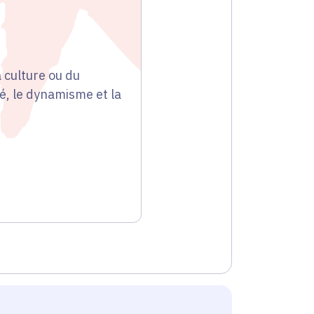
 culture ou du
té, le dynamisme et la