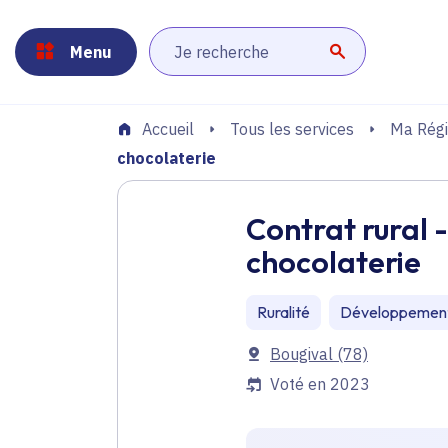
Panneau de gestion des cookies
Aller au menu
Aller au contenu principal
Aller au pied de page
Menu
Lancer la r
Tous les services
Ma Régi
Accueil
chocolaterie
Contrat rural 
chocolaterie
Ruralité
Développemen
Communes
Bougival
(78)
Voté en 2023