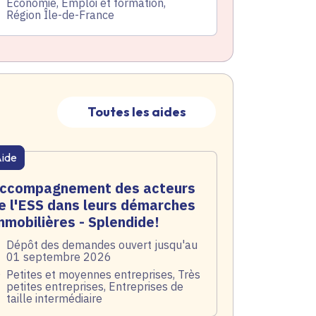
atégorie
Économie, Emploi et formation,
Région Île-de-France
Toutes les aides
ide
atique active
ccompagnement des acteurs
e l'ESS dans leurs démarches
mmobilières - Splendide!
te de l'arrêté
Dépôt des demandes ouvert jusqu'au
01 septembre 2026
blic
Petites et moyennes entreprises, Très
petites entreprises, Entreprises de
taille intermédiaire