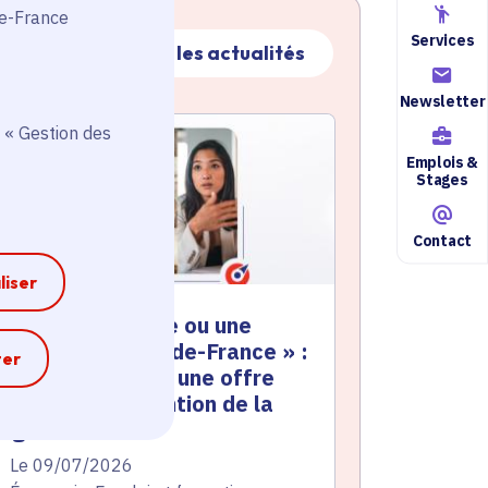
de-France
Services
Toutes les actualités
Newsletter
ctualité
atique active
 « Gestion des
Emplois &
Stages
Contact
liser
 Trouver un stage ou une
lternance en Île-de-France » :
e
ter
omment déposer une offre
uite à une subvention de la
égion
te de l'arrêté
Le 09/07/2026