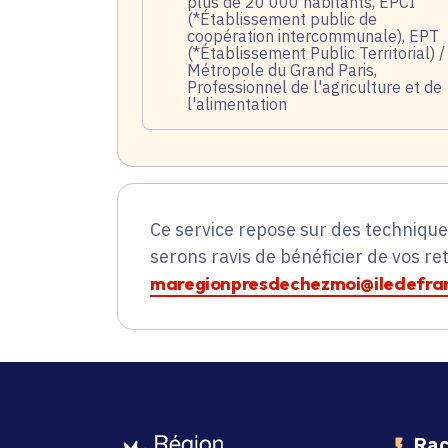
plus de 20 000 habitants, EPCI
(*Établissement public de
coopération intercommunale), EPT
(*Établissement Public Territorial) /
Métropole du Grand Paris,
Professionnel de l'agriculture et de
l'alimentation
Ce service repose sur des techniqu
serons ravis de bénéficier de vos re
maregionpresdechezmoi@iledefran
Rac