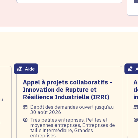
C
Aide
A
thématique active
thém
Appel à projets collaboratifs -
A
Innovation de Rupture et
d
Résilience Industrielle (IRRI)
i
au
Date de l'arrêté
Dépôt des demandes ouvert jusqu'au
Da
30 août 2026
Public
Très petites entreprises, Petites et
Pu
0
moyennes entreprises, Entreprises de
taille intermédiaire, Grandes
entreprises