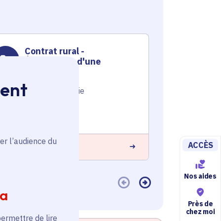
Contrat rural -
Contr
Équipement d'une
Amén
chocolaterie
boul
ment
Territoire
,
Économie
Territoire
,
Voté en 2023
Voté en 20
Magny-en-Vexin (95)
Coignières 
er l’audience du
ACCÈS
 savoir plus
En savoir plus
Nos aides
ia
Près de
chez moi
permettre de lire