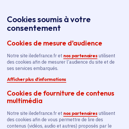
Panneau de gestion des cookies
Aller au menu
Aller au contenu principal
Aller au pied de page
Menu
Je re
Cookies soumis à votre
consentement
Tous les services
Ma Région près de
Accueil
Contrat rural -
chez moi
Territoire
Ruralité
Cookies de mesure d’audience
Extension et aménagement d’un restaurant
Notre site iledefrance.fr et
Contrat rural - Extension et
nos partenaires
utilisent
des cookies afin de mesurer l’audience du site et de
aménagement d’un
ses services embarqués.
restaurant
Afficher plus d’informations
Ruralité
Développement économique
Cookies de fourniture de contenus
multimédia
Communes
Asnières-sur-Oise
(95)
Voté en 2022
Notre site iledefrance.fr et
nos partenaires
utilisent
des cookies afin de vous permettre de lire des
contenus (vidéos, audio et autres) proposés par le
Description