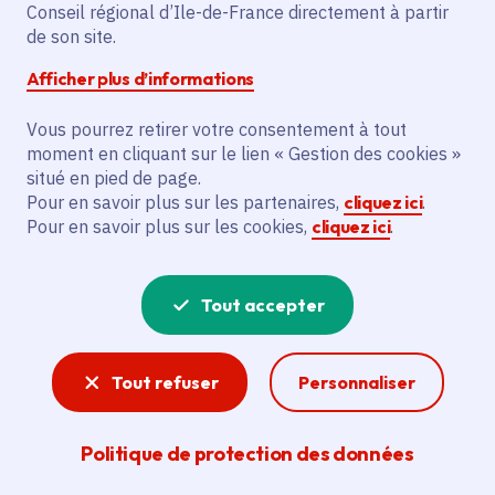
Conseil régional d’Ile-de-France directement à partir
de son site.
L'extension et l'aménagement d'un
restaurant à Asnières-sur-Oise visent à
Afficher plus d’informations
améliorer les commerces de proximité en
milieu rural. Cela permettra d'embaucher
Vous pourrez retirer votre consentement à tout
moment en cliquant sur le lien « Gestion des cookies »
un salarié supplémentaire.
situé en pied de page.
Pour en savoir plus sur les partenaires,
cliquez ici
.
Pour en savoir plus sur les cookies,
cliquez ici
.
Voir la délibération
Tout accepter
Ruralité
Aides aux communes et commerces ruraux, aux
Tout refuser
Personnaliser
agriculteurs et producteurs locaux et à
l’entretien des Parcs naturels régionaux et des
zones protégées… La Région soutien son
Politique de protection des données
territoire rural.