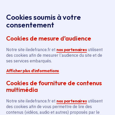
Panneau de gestion des cookies
Aller au menu
Aller au contenu principal
Aller au pied de page
Menu
Je re
Cookies soumis à votre
consentement
Tous les services
Ma Région près de
Accueil
chez moi
Territoire
Aménagement du territoire
Cookies de mesure d’audience
Construction de salles de classe et d'un
réfectoire pour l'école élémentaire Albert-Camus
Notre site iledefrance.fr et
nos partenaires
utilisent
des cookies afin de mesurer l’audience du site et de
Construction de salles de
ses services embarqués.
classe et d'un réfectoire pour
Afficher plus d’informations
l'école élémentaire Albert-
Camus
Cookies de fourniture de contenus
multimédia
Aménagement du territoire
Notre site iledefrance.fr et
nos partenaires
utilisent
Communes
Gonesse
(95)
des cookies afin de vous permettre de lire des
contenus (vidéos, audio et autres) proposés par le
Voté en 2025