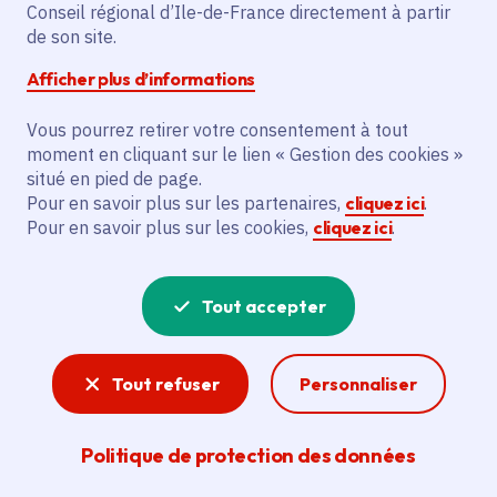
Conseil régional d’Ile-de-France directement à partir
de son site.
Description
Afficher plus d’informations
Le projet vise à étendre l'école
Vous pourrez retirer votre consentement à tout
élémentaire Albert-Camus à Gonesse en
moment en cliquant sur le lien « Gestion des cookies »
construisant une extension avec 3 salles
situé en pied de page.
de classe, un réfectoire de 106 places,
Pour en savoir plus sur les partenaires,
cliquez ici
.
une cuisine, des locaux annexes, un préau,
Pour en savoir plus sur les cookies,
cliquez ici
.
un ascenseur PMR et une structure bois.
Les toitures seront végétalisées et le
Tout accepter
bâtiment raccordé à un réseau
géothermique. Les bénéficiaires
principaux sont les élèves, les enseignants
Tout refuser
Personnaliser
et le personnel de l'école. L'objectif est
d'augmenter la capacité d'accueil et
Politique de protection des données
d'améliorer les conditions de travail et
d'apprentissage.