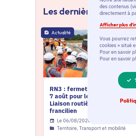
des contenus (vi
Les dernières actualit
directement à par
Afficher plus d’
Actualité
thématique active
Vous pourrez ret
cookies » situé 
Pour en savoir p
Pour en savoir p
RN3 : fermeture totale du 3 a
7 août pour les travaux de la
Politi
Liaison routière de l'est
francilien
Date de l'arrêté
Le 06/08/2026
Catégorie
Territoire, Transport et mobilité