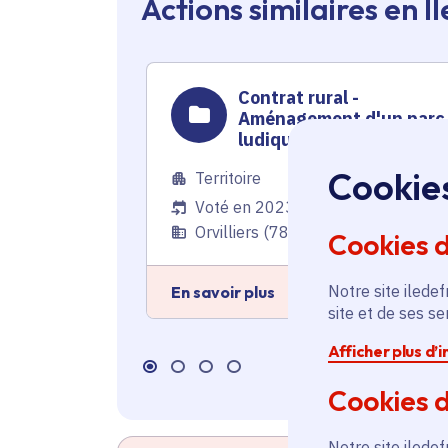
Actions similaires en 
Contrat rural -
Aménagement d'un parc
ludique et sportif
Cookie
Territoire
Voté en 2023
Orvilliers (78)
Cookies 
Notre site iledef
En savoir plus
site et de ses s
Afficher plus d’
Cookies d
Notre site iledef