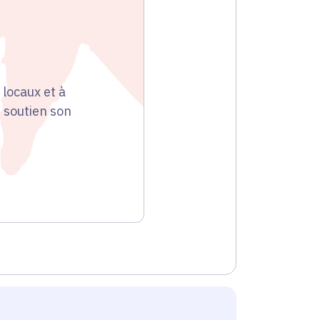
locaux et à
 soutien son