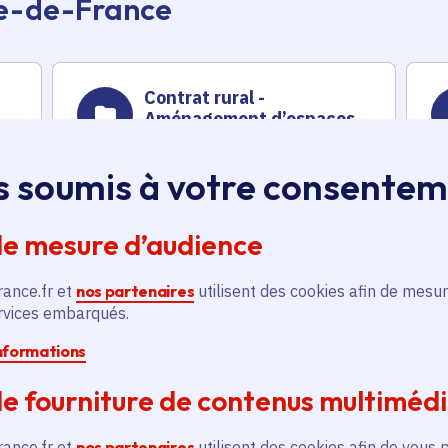
Île-de-France
Contrat rural -
Aménagement d’espaces
ludiques et sportifs
s soumis à votre consente
Territoire
Voté en 2018
Bazainville (78)
de mesure d’audience
rance.fr et
nos partenaires
utilisent des cookies afin de mesur
En savoir plus
En
ervices embarqués.
informations
e fourniture de contenus multiméd
rance.fr et
nos partenaires
utilisent des cookies afin de vous 