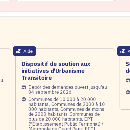
Aide
A
thématique active
thém
Dispositif de soutien aux
S
initiatives d'Urbanisme
d
Transitoire
au
Da
Date de l'arrêté
Dépôt des demandes ouvert jusqu'au
04 septembre 2026
Pu
Public
Communes de 10 000 à 20 000
0
habitants., Communes de 2000 à 10
000 habitants, Communes de moins
de 2000 habitants, Communes de
plus de 20 000 habitants, EPT
(*Établissement Public Territorial) /
Métropole du Grand Paris, EPCI