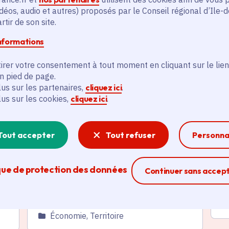
déos, audio et autres) proposés par le Conseil régional d’Ile-
és
tir de son site.
informations
Actualité
A
thématique active
thém
irer votre consentement à tout moment en cliquant sur le lien
en pied de page.
lus sur les partenaires,
cliquez ici
.
lus sur les cookies,
cliquez ici
.
Tout accepter
Tout refuser
Personna
u
Agriculture urbaine et
C
périurbaine en Île-de-France :
f
que de protection des données
Ferme la modal
Continuer sans accep
demandez une subvention
v
jusqu'au 10 août
Da
Date de l'arrêté
Le 09/07/2026
C
Catégorie
Économie, Territoire