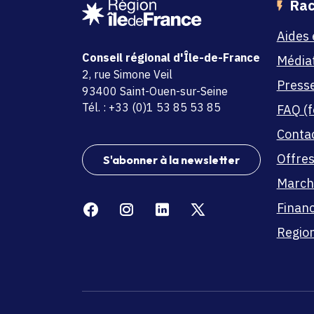
Rac
Aides 
Conseil régional d'Île-de-France
Média
adresse
2, rue Simone Veil
Press
code postal et commune
93400 Saint-Ouen-sur-Seine
Tél. : +33 (0)1 53 85 53 85
FAQ (f
Conta
Offres
S'abonner à la newsletter
March
Facebook
Instagram
Linkedin
X
Finan
Region