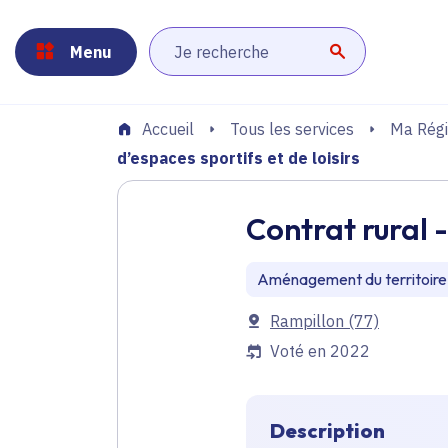
Panneau de gestion des cookies
Aller au menu
Aller au contenu principal
Aller au pied de page
Menu
Lancer la r
Tous les services
Ma Régi
Accueil
d’espaces sportifs et de loisirs
Contrat rural 
Aménagement du territoire
Communes
Rampillon
(77)
Voté en 2022
Description