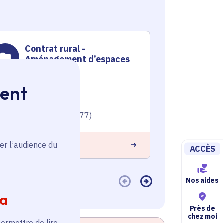
Contrat rural -
Contr
Aménagement d’espaces
Réam
sportifs
l'esp
loisir
ment
Territoire
Territoire
Voté en 2023
Voté en 20
Saint-Cyr-sur-Morin (77)
Vétheuil (9
er l’audience du
 savoir plus
En savoir plus
ACCÈS
Nos aides
ia
Près de
chez moi
permettre de lire