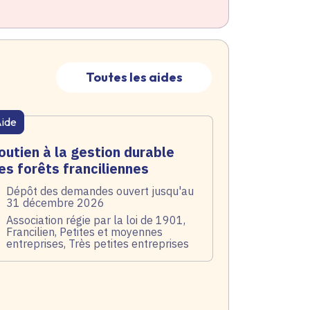
Toutes les aides
ide
atique active
outien à la gestion durable
es forêts franciliennes
te de l'arrêté
Dépôt des demandes ouvert jusqu'au
31 décembre 2026
blic
Association régie par la loi de 1901,
Francilien, Petites et moyennes
entreprises, Très petites entreprises