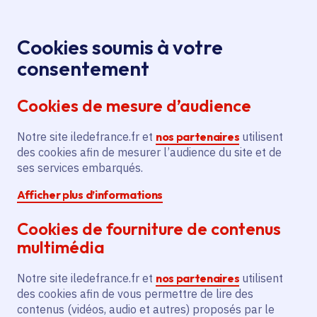
Panneau de gestion des cookies
Aller au menu
Aller au contenu principal
Aller au pied de page
Menu
Je re
Cookies soumis à votre
consentement
Tous les services
Ma Région près de
Accueil
chez moi
Territoire
Aménagement du territoire
Cookies de mesure d’audience
Contrat rural - Rénovation d'un gymnase
multisports
Notre site iledefrance.fr et
nos partenaires
utilisent
des cookies afin de mesurer l’audience du site et de
Contrat rural - Rénovation
ses services embarqués.
d'un gymnase multisports
Afficher plus d’informations
Aménagement du territoire
Ruralité
Cookies de fourniture de contenus
multimédia
Communes
Le Pin
(77)
Voté en 2019
Notre site iledefrance.fr et
nos partenaires
utilisent
des cookies afin de vous permettre de lire des
contenus (vidéos, audio et autres) proposés par le
Description