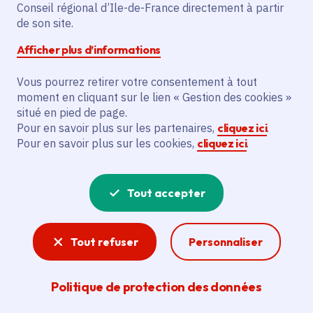
Conseil régional d’Ile-de-France directement à partir
de son site.
Le projet vise à rénover le gymnase
multisports de la commune de Le Pin. Cela
Afficher plus d’informations
inclut le remplacement des panneaux de
façade, la réalisation d'un nouveau sol
Vous pourrez retirer votre consentement à tout
moment en cliquant sur le lien « Gestion des cookies »
sportif et la modernisation du système
situé en pied de page.
d'éclairage.
Pour en savoir plus sur les partenaires,
cliquez ici
.
Pour en savoir plus sur les cookies,
cliquez ici
.
Voir la délibération
Tout accepter
Aménagement du territoire
Tout refuser
Personnaliser
La Région œuvre à offrir aux Franciliens un
cadre de vie de qualité au travers des actions
qu’elle mène en matière d’aménagement
Politique de protection des données
durable du territoire.