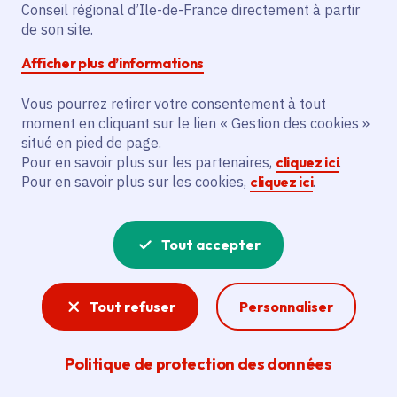
Conseil régional d’Ile-de-France directement à partir
de son site.
Description
Afficher plus d’informations
L'initiative prévoit la réalisation d'études
Vous pourrez retirer votre consentement à tout
pour la reconversion de l'hôpital Perray-
moment en cliquant sur le lien « Gestion des cookies »
Vaucluse à Epinay-sur-Orge par la
situé en pied de page.
communauté Paris-Saclay et la ville
Pour en savoir plus sur les partenaires,
cliquez ici
.
Pour en savoir plus sur les cookies,
cliquez ici
.
d’Epinay-sur-Orge. Cela inclut des études
urbaines, architecturales et paysagères,
ainsi que des missions de concertation et
Tout accepter
d'assistance à la commercialisation.
Tout refuser
Personnaliser
Voir la délibération
Politique de protection des données
Aménagement du territoire