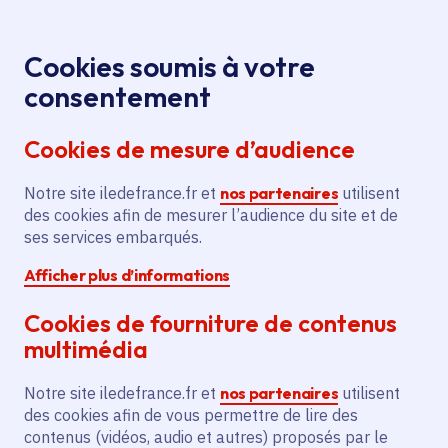
Panneau de gestion des cookies
Aller au menu
Aller au contenu principal
Aller au pied de page
Menu
Je re
Cookies soumis à votre
consentement
Tous les services
Ma Région près de
Accueil
chez moi
Territoire
Aménagement du territoire
Cookies de mesure d’audience
Etudes pré-opérationnelles pour la reconversion
de l'hôpital Perray-Vaucluse
Notre site iledefrance.fr et
nos partenaires
utilisent
des cookies afin de mesurer l’audience du site et de
Etudes pré-opérationnelles
ses services embarqués.
pour la reconversion de
Afficher plus d’informations
l'hôpital Perray-Vaucluse
Cookies de fourniture de contenus
Aménagement du territoire
multimédia
Communes
Épinay-sur-Orge
(91)
,
Notre site iledefrance.fr et
nos partenaires
utilisent
Sainte-Geneviève-des-Bois
(91)
,
Villemoisson-sur-Orge
(91)
des cookies afin de vous permettre de lire des
contenus (vidéos, audio et autres) proposés par le
Voté en 2023