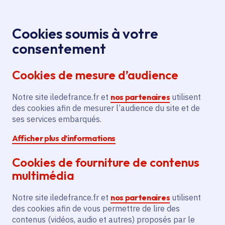
Panneau de gestion des cookies
Aller au menu
Aller au contenu principal
Aller au pied de page
Menu
Je re
Cookies soumis à votre
consentement
Tous les services
Ma Région près de
Accueil
chez moi
Territoire
Aménagement du territoire
Cookies de mesure d’audience
Contrat rural - Réhabilitation de la mairie
Notre site iledefrance.fr et
nos partenaires
utilisent
Contrat rural - Réhabilitation
des cookies afin de mesurer l’audience du site et de
de la mairie
ses services embarqués.
Afficher plus d’informations
Aménagement du territoire
Ruralité
Cookies de fourniture de contenus
Communes
Brouy
(91)
multimédia
Voté en 2018
Notre site iledefrance.fr et
nos partenaires
utilisent
des cookies afin de vous permettre de lire des
Description
contenus (vidéos, audio et autres) proposés par le