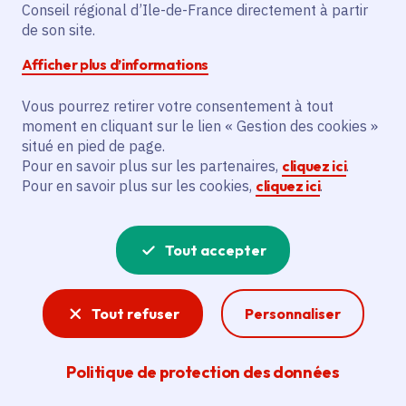
L'action prévoit la restructuration des
Conseil régional d’Ile-de-France directement à partir
de son site.
locaux de la mairie de Brouy. Elle
comprend le rafraîchissement des
Afficher plus d’informations
peintures et plafonds, la restructuration
du bâtiment, le réaménagement des
Vous pourrez retirer votre consentement à tout
moment en cliquant sur le lien « Gestion des cookies »
sanitaires pour répondre aux normes
situé en pied de page.
d’accessibilité Pmr. L'espace office et
Pour en savoir plus sur les partenaires,
cliquez ici
.
réserve sera réaménagé pour permettre
Pour en savoir plus sur les cookies,
cliquez ici
.
l’implantation d’un deuxième bureau. Un
accès aux combles sera créé pour
Tout accepter
permettre l’aménagement de locaux de
stockage dédiés aux archives et aux
associations locales.
Tout refuser
Personnaliser
Voir la délibération
Politique de protection des données