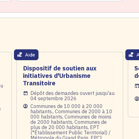
Aide
A
thématique active
thém
Dispositif de soutien aux
S
initiatives d'Urbanisme
d
Transitoire
au
Da
Date de l'arrêté
Dépôt des demandes ouvert jusqu'au
04 septembre 2026
Pu
Public
Communes de 10 000 à 20 000
0
habitants., Communes de 2000 à 10
000 habitants, Communes de moins
de 2000 habitants, Communes de
plus de 20 000 habitants, EPT
(*Établissement Public Territorial) /
Métropole du Grand Paris, EPCI