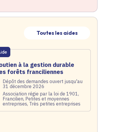
Toutes les aides
ide
atique active
outien à la gestion durable
es forêts franciliennes
te de l'arrêté
Dépôt des demandes ouvert jusqu'au
31 décembre 2026
blic
Association régie par la loi de 1901,
Francilien, Petites et moyennes
entreprises, Très petites entreprises