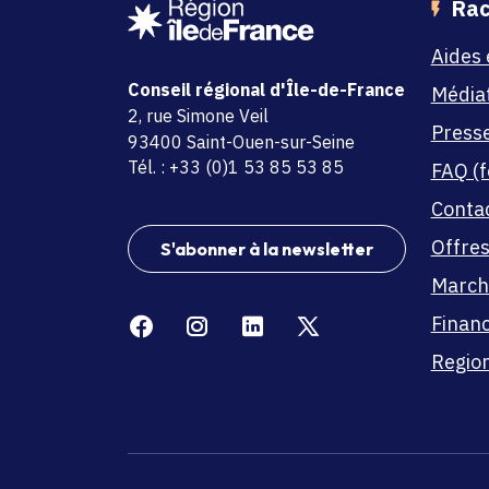
Rac
Aides 
Conseil régional d'Île-de-France
Média
adresse
2, rue Simone Veil
Press
code postal et commune
93400 Saint-Ouen-sur-Seine
Tél. : +33 (0)1 53 85 53 85
FAQ (f
Conta
Offres
S'abonner à la newsletter
March
Facebook
Instagram
Linkedin
X
Finan
Region