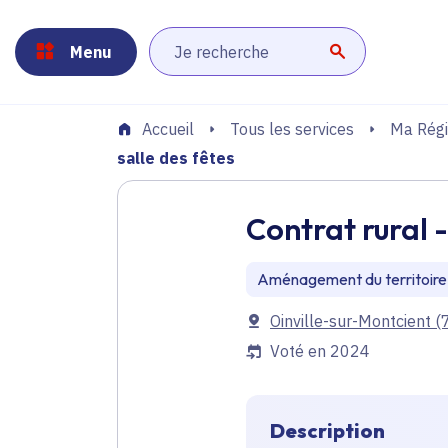
Panneau de gestion des cookies
Aller au menu
Aller au contenu principal
Aller au pied de page
Menu
Lancer la r
Tous les services
Ma Régi
Accueil
salle des fêtes
Contrat rural 
Aménagement du territoire
Communes
Oinville-sur-Montcient
(
Voté en 2024
Description