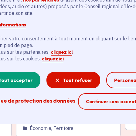
déos, audio et autres) proposés par le Conseil régional d’Ile-
és
tir de son site.
informations
Actualité
A
thématique active
thém
irer votre consentement à tout moment en cliquant sur le lien
en pied de page.
lus sur les partenaires,
cliquez ici
.
lus sur les cookies,
cliquez ici
.
Tout accepter
Tout refuser
Personna
u
Agriculture urbaine et
C
périurbaine en Île-de-France :
f
que de protection des données
Ferme la modal
Continuer sans accep
demandez une subvention
v
jusqu'au 10 août
Da
Date de l'arrêté
Le 09/07/2026
C
Catégorie
Économie, Territoire