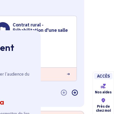
Contrat rural -
Contr
Réhabilitation d'une salle
d’un 
polyvalente
Territoire
ment
Territoire
Voté en 20
Voté en 2019
Oinville-su
Frémainville (95)
En savoir plus
er l’audience du
 savoir plus
ACCÈS
Nos aides
ia
Près de
chez moi
permettre de lire