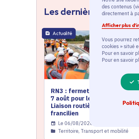
des contenus (vi
Les dernières actualit
directement à par
Afficher plus d’
Actualité
thématique active
Vous pourrez ret
cookies » situé 
Pour en savoir p
Pour en savoir p
RN3 : fermeture totale du 3 a
7 août pour les travaux de la
Politi
Liaison routière de l'est
francilien
Date de l'arrêté
Le 06/08/2026
Catégorie
Territoire, Transport et mobilité