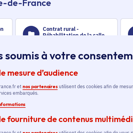
Île-de-France
on
Contrat rural -
Réhabilitation de la salle
ts
des fêtes
s soumis à votre consente
Territoire
Voté en 2023
Hermeray (78)
de mesure d’audience
rance.fr et
nos partenaires
utilisent des cookies afin de mesur
En savoir plus
En
ervices embarqués.
informations
e fourniture de contenus multiméd
rance.fr et
nos partenaires
utilisent des cookies afin de vous 