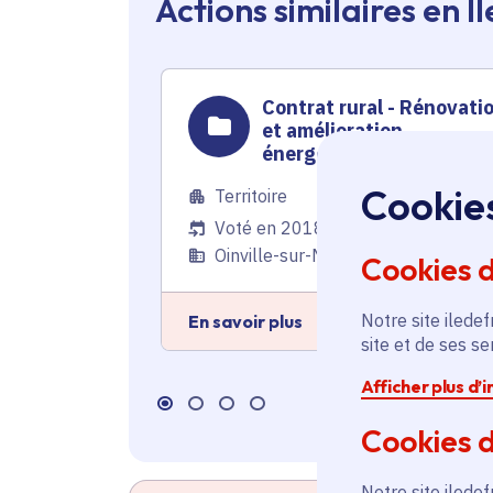
Actions similaires en 
Contrat rural - Rénovati
et amélioration
énergétique de bâtimen
communaux
Cookie
Territoire
Voté en 2018
Oinville-sur-Montcient (78)
Cookies 
Notre site iledef
En savoir plus
site et de ses s
Afficher plus d’
Cookies d
Notre site iledef