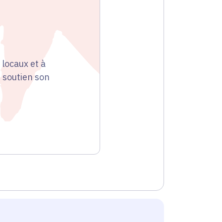
locaux et à
 soutien son