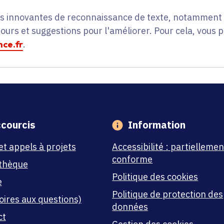
es innovantes de reconnaissance de texte, notamment p
tours et suggestions pour l'améliorer. Pour cela, vous 
ce.fr
.
courcis
Information
et appels à projets
Accessibilité : partiellemen
conforme
thèque
Politique des cookies
e
Politique de protection des
oires aux questions)
données
ct