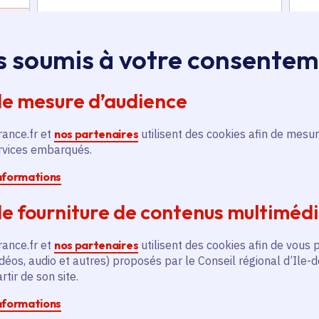
En savoir plus
En
s soumis à votre consente
de mesure d’audience
rance.fr et
nos partenaires
utilisent des cookies afin de mesur
ervices embarqués.
és
informations
e fourniture de contenus multiméd
Actualité
A
thématique active
thém
rance.fr et
nos partenaires
utilisent des cookies afin de vous 
déos, audio et autres) proposés par le Conseil régional d’Ile-
tir de son site.
informations