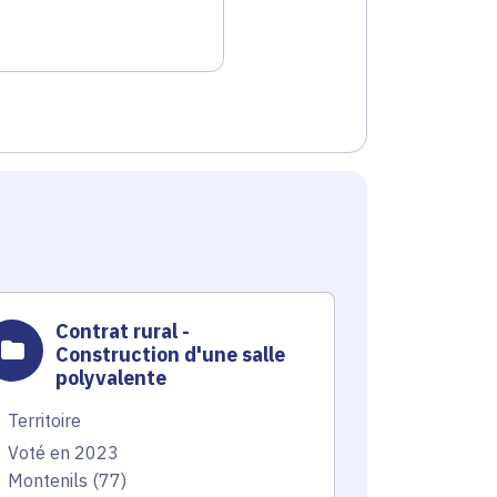
Contrat rural -
Const
Construction d'une salle
poly
polyvalente
Territoire
Territoire
Voté en 20
Voté en 2023
Tigery (91)
Montenils (77)