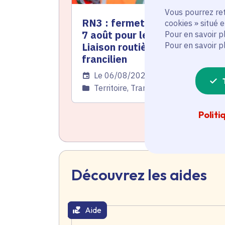
Vous pourrez ret
RN3 : fermeture totale du 3 a
cookies » situé 
7 août pour les travaux de la
Pour en savoir p
Pour en savoir p
Liaison routière de l'est
francilien
Date de l'arrêté
Le 06/08/2026
Catégorie
Territoire, Transport et mobilité
Politi
Découvrez les aides
Aide
thématique active