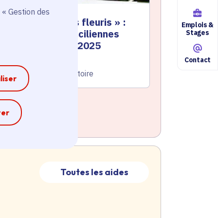
 « Gestion des
 Villes et Villages fleuris » :
Emplois &
5 communes franciliennes
Stages
écompensées en 2025
Contact
te de l'arrêté
Le 02/12/2025
atégorie
Environnement, Territoire
liser
e
ter
Toutes les aides