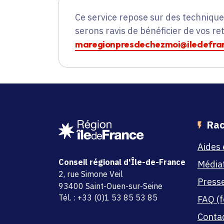
Ce service repose sur des techniqu
serons ravis de bénéficier de vos re
maregionpresdechezmoi@iledefran
Rac
Aides 
Conseil régional d'Île-de-France
Média
adresse
2, rue Simone Veil
Press
code postal et commune
93400 Saint-Ouen-sur-Seine
Tél. : +33 (0)1 53 85 53 85
FAQ (f
Conta