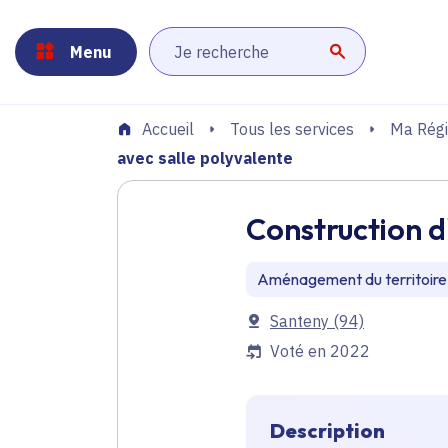
Panneau de gestion des cookies
Aller au menu
Aller au contenu principal
Aller au pied de page
Menu
Lancer la r
Tous les services
Ma Régi
Accueil
avec salle polyvalente
Construction d
Aménagement du territoire
Communes
Santeny
(94)
Voté en 2022
Description