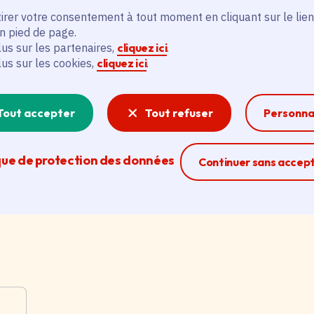
irer votre consentement à tout moment en cliquant sur le lien
u
Canicules, réchauffement
«
en pied de page.
climatique… : la Région lance 2
5
lus sur les partenaires,
cliquez ici
.
lus sur les cookies,
cliquez ici
.
nouveaux contrats pour
r
accélérer la transition
Da
écologique des communes
C
Tout accepter
Tout refuser
Personna
Date de l'arrêté
Le 25/06/2026
Catégorie
Environnement, Région Île-de-France,
Territoire
que de protection des données
Ferme la modal
Continuer sans accep