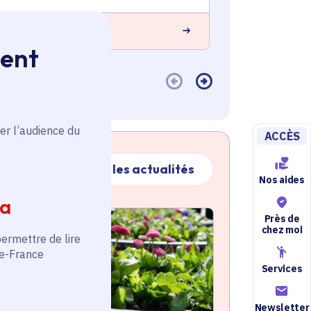
En savoir plus
 savoir plus
ment
er l’audience du
ACCÈS
Toutes les actualités
Nos aides
ia
ctualité
Près de
atique active
chez moi
permettre de lire
de-France
Services
Newsletter