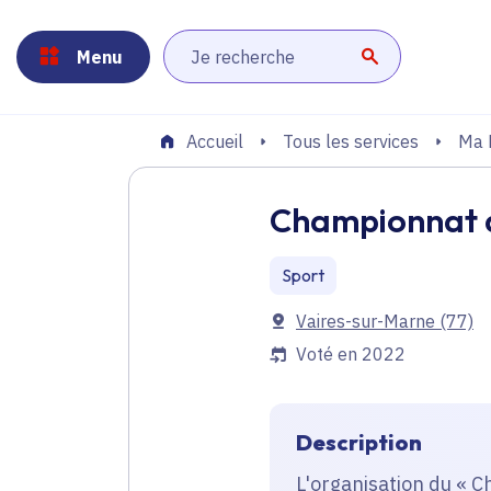
Panneau de gestion des cookies
Aller au menu
Aller au contenu principal
Aller au pied de page
Menu
Lancer la r
Tous les services
Ma 
Accueil
Championnat d
Sport
Communes
Vaires-sur-Marne
(77)
Voté en 2022
Description
L'organisation du « 