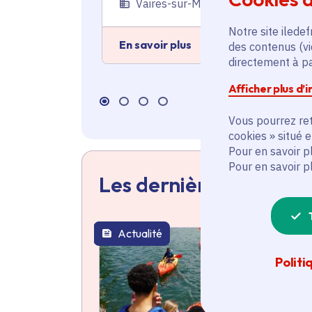
Vaires-sur-Marne (77)
Notre site iledef
En savoir plus
des contenus (vi
directement à par
Afficher plus d’
Vous pourrez ret
cookies » situé 
Pour en savoir p
Pour en savoir p
Les dernières actualit
Actualité
thématique active
Politi