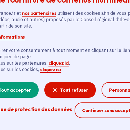
Paris 16e Arrondissement (75)
rance.fr et
nos partenaires
utilisent des cookies afin de vous 
En
déos, audio et autres) proposés par le Conseil régional d’Ile-
En savoir plus
tir de son site.
informations
irer votre consentement à tout moment en cliquant sur le lien
en pied de page.
lus sur les partenaires,
cliquez ici
.
lus sur les cookies,
cliquez ici
.
és
Tout accepter
Tout refuser
Personna
Actualité
A
thématique active
thém
que de protection des données
Ferme la modal
Continuer sans accep