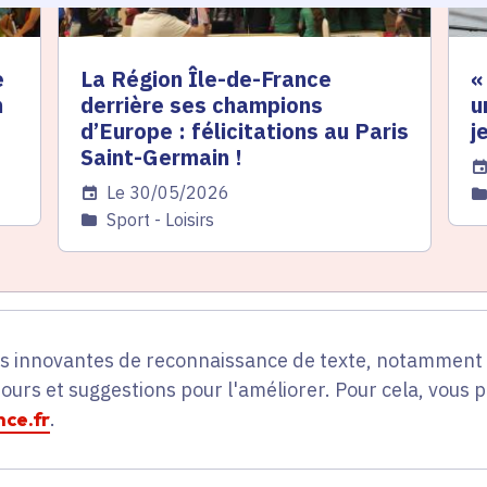
e
La Région Île-de-France
«
n
derrière ses champions
u
d’Europe : félicitations au Paris
j
Saint-Germain !
Da
Date de l'arrêté
Le 30/05/2026
C
Catégorie
Sport - Loisirs
es innovantes de reconnaissance de texte, notamment p
tours et suggestions pour l'améliorer. Pour cela, vous 
ce.fr
.