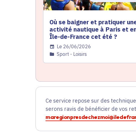
Où se baigner et pratiquer un
activité nautique à Paris et e
Île-de-France cet été ?
Date de l'arrêté
Le 26/06/2026
Catégorie
Sport - Loisirs
Ce service repose sur des techniqu
serons ravis de bénéficier de vos re
maregionpresdechezmoi@iledefran