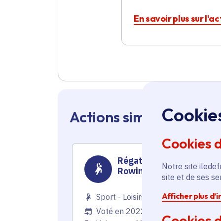
En savoir plus sur l'a
Cookie
Actions similaires en 
Cookies 
Régate d'aviron Para
Notre site iledef
Rowing
site et de ses s
Afficher plus d’
Sport - Loisirs
Voté en 2022
Cookies d