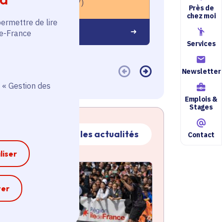
Vaires-sur-Marne (77)
Dourdan (9
Près de
chez moi
permettre de lire
 savoir plus
En savoir plus
de-France
Services
Newsletter
 « Gestion des
Emplois &
Stages
Toutes les actualités
Contact
liser
ctualité
atique active
e
ter