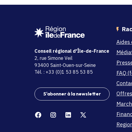
Rac
Aides 
Conseil régional d'Île-de-France
Média
adresse
2, rue Simone Veil
Press
code postal et commune
93400 Saint-Ouen-sur-Seine
Tél. : +33 (0)1 53 85 53 85
FAQ (f
Conta
Offres
S'abonner à la newsletter
March
Facebook
Instagram
Linkedin
X
Finan
Region