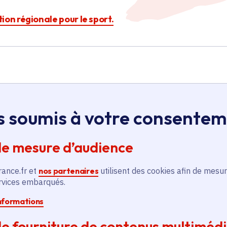
ction régionale pour le sport.
s soumis à votre consente
Île-de-France
de mesure d’audience
Championnat d'Europe et
rance.fr et
nos partenaires
utilisent des cookies afin de mesur
de France d'aviron Indoor
ervices embarqués.
2023
informations
Sport - Loisirs
Voté en 2022
e fourniture de contenus multiméd