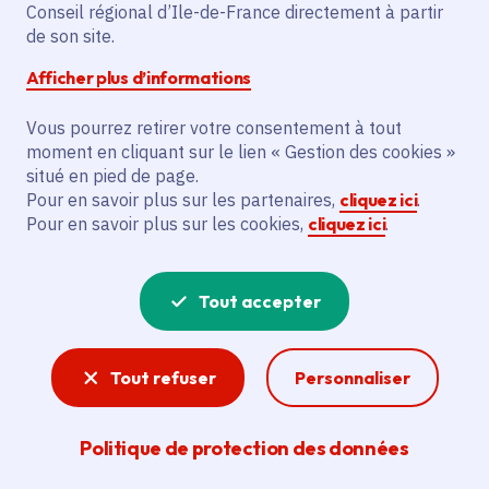
Le projet vise à rénover les vestiaires du
Conseil régional d’Ile-de-France directement à partir
stade Pierre Mollet à Yerres, en réalisant
de son site.
des travaux de second œuvre, de
Afficher plus d’informations
menuiseries, et de systèmes de
chauffage, ventilation et plomberie. Il
Vous pourrez retirer votre consentement à tout
moment en cliquant sur le lien « Gestion des cookies »
concerne principalement la commune de
situé en pied de page.
Yerres et le club de football Le Val Yerres
Pour en savoir plus sur les partenaires,
cliquez ici
.
Crosne Association Football, qui compte 1
Pour en savoir plus sur les cookies,
cliquez ici
.
150 licenciés. L'objectif est de mettre les
vestiaires en conformité pour permettre
au club de jouer au niveau régional R1.
Tout accepter
Voir la délibération
Tout refuser
Personnaliser
Politique de protection des données
Sport