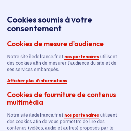
Panneau de gestion des cookies
Aller au menu
Aller au contenu principal
Aller au pied de page
Menu
Je re
Cookies soumis à votre
consentement
Tous les services
Ma Région près de
Accueil
Rénovation
chez moi
Sport - Loisirs
Sport
Cookies de mesure d’audience
des vestiaires au Stade Pierre Mollet
Notre site iledefrance.fr et
Rénovation des vestiaires au
nos partenaires
utilisent
des cookies afin de mesurer l’audience du site et de
Stade Pierre Mollet
ses services embarqués.
Afficher plus d’informations
Sport
Cookies de fourniture de contenus
Communes
Yerres
(91)
multimédia
Voté en 2025
Notre site iledefrance.fr et
nos partenaires
utilisent
des cookies afin de vous permettre de lire des
Description
contenus (vidéos, audio et autres) proposés par le