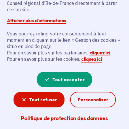
L'action vise à installer 10 modules
Conseil régional d’Ile-de-France directement à partir
d’entrainement physique dans le parc des
de son site.
Erables à Villemonisson sur Orge. Ces
Afficher plus d’informations
équipements comprennent un rameur, un
marcheur double, une cavalcade double,
Vous pourrez retirer votre consentement à tout
moment en cliquant sur le lien « Gestion des cookies »
un vélo elliptique, un combiné multiprises,
situé en pied de page.
une squat machine double, une barre à
Pour en savoir plus sur les partenaires,
cliquez ici
.
tractions, un combiné abdos lombaires,
Pour en savoir plus sur les cookies,
cliquez ici
.
une balancelle et un stepper twister. Deux
agrès sont accessibles aux personnes à
mobilité réduite. Chaque machine dispose
Tout accepter
d'un panneau d'information traduit en 4
langues.
Tout refuser
Personnaliser
Voir la délibération
Politique de protection des données