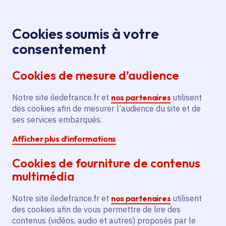
Panneau de gestion des cookies
Aller au menu
Aller au contenu principal
Aller au pied de page
Menu
Je re
Cookies soumis à votre
consentement
Tous les services
Ma Région près de
Accueil
Création d'un
chez moi
Sport - Loisirs
Sport
Cookies de mesure d’audience
fitness park au parc des Erables
Notre site iledefrance.fr et
Création d'un fitness park au
nos partenaires
utilisent
des cookies afin de mesurer l’audience du site et de
parc des Erables
ses services embarqués.
Afficher plus d’informations
Sport
Cookies de fourniture de contenus
Communes
Villemoisson-sur-Orge
(91)
multimédia
Voté en 2017
Notre site iledefrance.fr et
nos partenaires
utilisent
des cookies afin de vous permettre de lire des
Description
contenus (vidéos, audio et autres) proposés par le