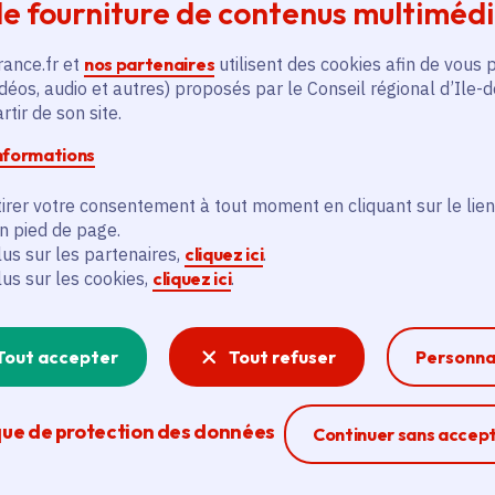
e fourniture de contenus multiméd
Voté en 2022
Tremblay-en-France (93)
rance.fr et
nos partenaires
utilisent des cookies afin de vous 
déos, audio et autres) proposés par le Conseil régional d’Ile-
En savoir plus
En
tir de son site.
informations
irer votre consentement à tout moment en cliquant sur le lien
en pied de page.
lus sur les partenaires,
cliquez ici
.
lus sur les cookies,
cliquez ici
.
és
Tout accepter
Tout refuser
Personna
Actualité
A
thématique active
thém
que de protection des données
Ferme la modal
Continuer sans accep