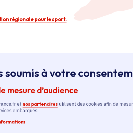
ction régionale pour le sport.
s soumis à votre consente
Île-de-France
de mesure d’audience
rance.fr et
nos partenaires
utilisent des cookies afin de mesur
à
Création d'un skate-park à
ervices embarqués.
Tremblay-en-France
informations
Sport - Loisirs