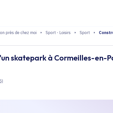
echerche
Constr
on près de chez moi
Sport - Loisirs
Sport
'un skatepark à Cormeilles-en-Pa
5)