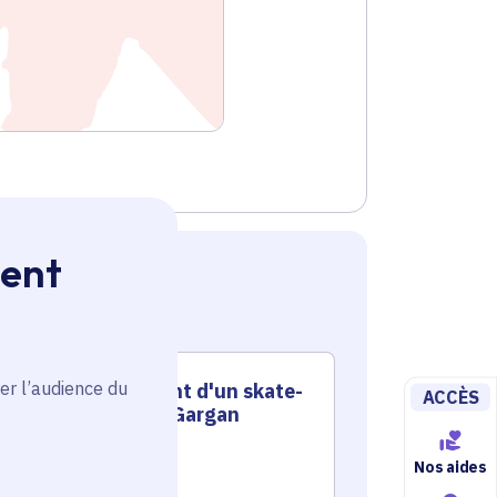
ment
er l’audience du
Aménagement d'un skate-
Cons
ACCÈS
park à Livry-Gargan
park
Nos aides
Sport - Loisirs
Sport - Loisi