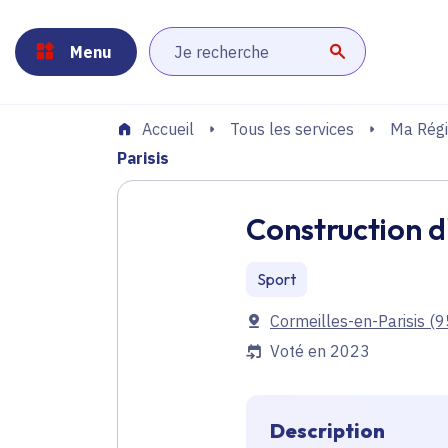
Panneau de gestion des cookies
Aller au menu
Aller au contenu principal
Aller au pied de page
Menu
Lancer la r
Tous les services
Ma Régi
Accueil
Parisis
Construction d
Sport
Communes
Cormeilles-en-Parisis
(9
Voté en 2023
Description