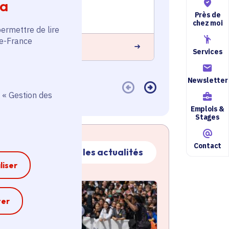
ia
Voté en 2020
Voté en 20
Près de
Livry-Gargan (93)
Suresnes (9
chez moi
permettre de lire
de-France
 savoir plus
En savoir plus
Services
Newsletter
 « Gestion des
Emplois &
Stages
Contact
Toutes les actualités
liser
ctualité
atique active
e
ter