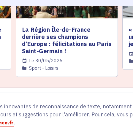
e
La Région Île-de-France
«
n
derrière ses champions
u
d’Europe : félicitations au Paris
j
Saint-Germain !
Da
Date de l'arrêté
Le 30/05/2026
C
Catégorie
Sport - Loisirs
es innovantes de reconnaissance de texte, notamment p
tours et suggestions pour l'améliorer. Pour cela, vous 
ce.fr
.