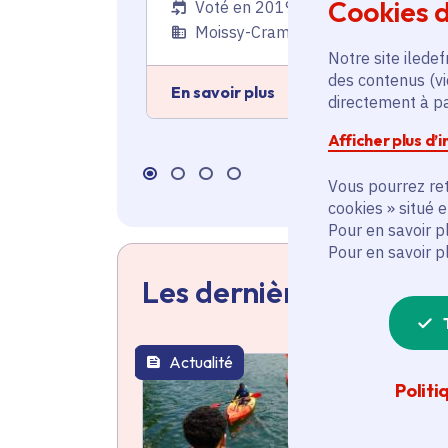
Cookies d
Voté en 2019
Moissy-Cramayel (77)
Notre site iledef
des contenus (vi
En savoir plus
directement à par
Afficher plus d’
Vous pourrez ret
cookies » situé 
Pour en savoir p
Pour en savoir p
Les dernières actualit
Actualité
thématique active
Politi