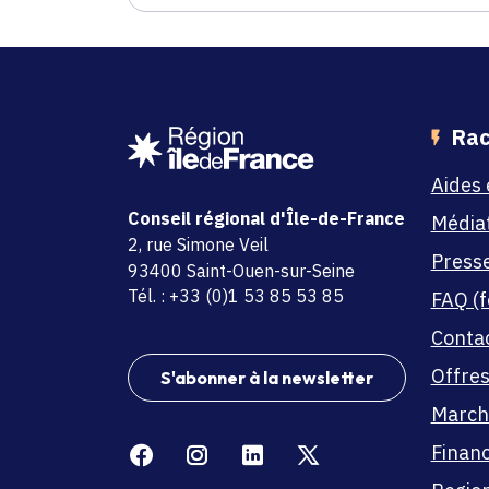
Rac
Aides 
Conseil régional d'Île-de-France
Média
adresse
2, rue Simone Veil
Press
code postal et commune
93400 Saint-Ouen-sur-Seine
Tél. : +33 (0)1 53 85 53 85
FAQ (f
Conta
Offres
S'abonner à la newsletter
March
Facebook
Instagram
Linkedin
X
Finan