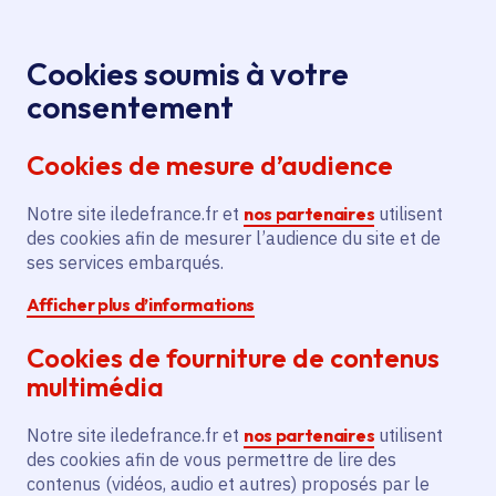
Panneau de gestion des cookies
Aller au menu
Aller au contenu principal
Aller au pied de page
Menu
Je re
Cookies soumis à votre
consentement
Tous les services
Ma Région près de
Accueil
Création d'un
chez moi
Sport - Loisirs
Sport
Cookies de mesure d’audience
parcours de santé à Villeparisis
Notre site iledefrance.fr et
Création d'un parcours de
nos partenaires
utilisent
des cookies afin de mesurer l’audience du site et de
santé à Villeparisis
ses services embarqués.
Afficher plus d’informations
Sport
Cookies de fourniture de contenus
Communes
Villeparisis
(77)
multimédia
Voté en 2018
Notre site iledefrance.fr et
nos partenaires
utilisent
des cookies afin de vous permettre de lire des
Description
contenus (vidéos, audio et autres) proposés par le