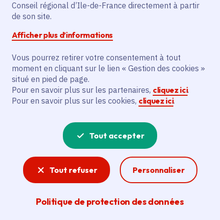
L'action prévoit la création d'un parcours
Conseil régional d’Ile-de-France directement à partir
de santé à Villeparisis (91). Ce parcours
de son site.
comprendra une dizaine de modules
Afficher plus d’informations
d'agréments de fitness. Chaque agrès
sera accompagné d'une signalétique
Vous pourrez retirer votre consentement à tout
moment en cliquant sur le lien « Gestion des cookies »
spécifique.
situé en pied de page.
Pour en savoir plus sur les partenaires,
cliquez ici
.
Voir la délibération
Pour en savoir plus sur les cookies,
cliquez ici
.
Tout accepter
Sport
Santé, citoyenneté, lien social, intégration,
Tout refuser
Personnaliser
attractivité… : les enjeux de la pratique sportive
sont multiples. La Région Île-de-France
encourage sa pratique pour tous en
Politique de protection des données
modernisant les stades et autres équipements,