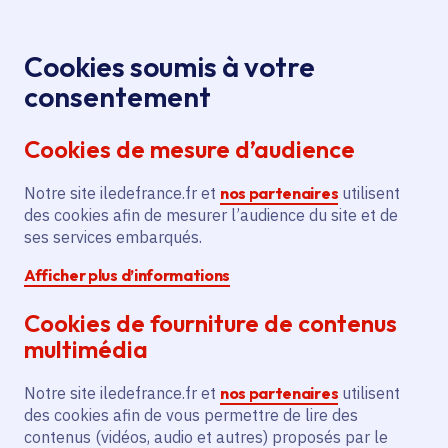
Panneau de gestion des cookies
Aller au menu
Aller au contenu principal
Aller au pied de page
Menu
Je re
Cookies soumis à votre
consentement
Tous les services
Ma Région près de
Accueil
Construction
chez moi
Sport - Loisirs
Sport
Cookies de mesure d’audience
d'un tennis couvert et d'espaces d'accueil à Bréval
Notre site iledefrance.fr et
Construction d'un tennis
nos partenaires
utilisent
des cookies afin de mesurer l’audience du site et de
couvert et d'espaces d'accueil
ses services embarqués.
à Bréval
Afficher plus d’informations
Sport
Cookies de fourniture de contenus
multimédia
Communes
Bréval
(78)
Voté en 2023
Notre site iledefrance.fr et
nos partenaires
utilisent
des cookies afin de vous permettre de lire des
contenus (vidéos, audio et autres) proposés par le
Description