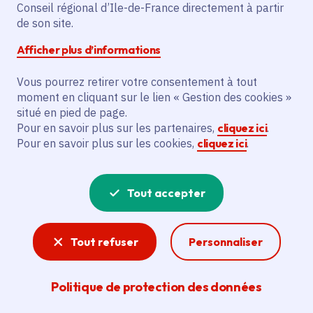
Conseil régional d’Ile-de-France directement à partir
de son site.
L'action prévoit la construction d’un tennis
couvert avec structure en métal de
Afficher plus d’informations
35.90m x 18.11m x 9.35m à Bréval. Elle
inclut également la construction d’un
Vous pourrez retirer votre consentement à tout
moment en cliquant sur le lien « Gestion des cookies »
espace d'accueil/vestiaire de 10.82m x
situé en pied de page.
8.05m x 2.80m. L’action prévoit la création
Pour en savoir plus sur les partenaires,
cliquez ici
.
des accès extérieurs. Ces actions
Pour en savoir plus sur les cookies,
cliquez ici
.
bénéficieront au club de tennis avec une
pratique mixte, au centre de loisirs et aux
Tout accepter
écoles.
Voir la délibération
Tout refuser
Personnaliser
Politique de protection des données
Sport