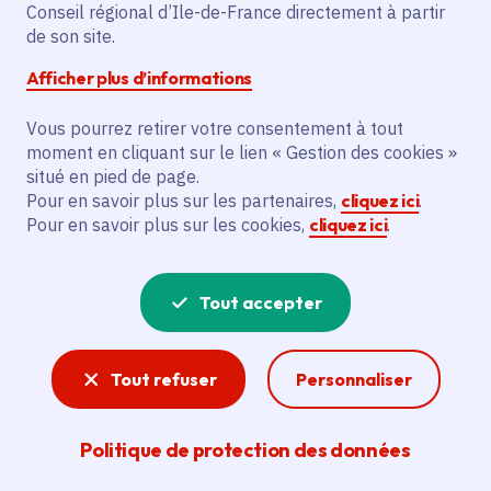
Conseil régional d’Ile-de-France directement à partir
Description
de son site.
L'action vise à construire un ensemble
Afficher plus d’informations
sportif avec gymnase pour 4 courts de
Vous pourrez retirer votre consentement à tout
badminton, un terrain de basketball et un
moment en cliquant sur le lien « Gestion des cookies »
de volleyball, et dojo à Bruyères-le-Châtel.
situé en pied de page.
Elle prévoit également la construction de
Pour en savoir plus sur les partenaires,
cliquez ici
.
4 vestiaires, 4 douches, 4 wc dont 2 Pmr,
Pour en savoir plus sur les cookies,
cliquez ici
.
un local technique, un local de rangement,
et un hall d’entrée. L'ensemble comprend
Tout accepter
la création d'une aire de stationnement
avec 35 places (dont Ve) et 10 places le
long de la voirie (dont 2 Pmr). Un
Tout refuser
Personnaliser
emplacement couvert pour les vélos sera
également construit.
Politique de protection des données