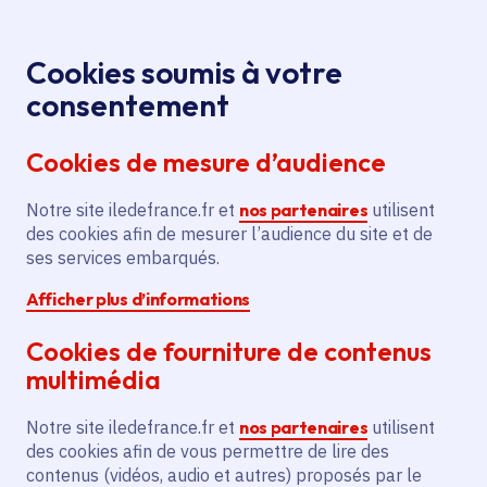
Panneau de gestion des cookies
Aller au menu
Aller au contenu principal
Aller au pied de page
Menu
Je re
Cookies soumis à votre
consentement
Tous les services
Ma Région près de
Accueil
Construction
chez moi
Sport - Loisirs
Sport
Cookies de mesure d’audience
d'un ensemble sportif avec gymnase et dojo à
Bruyères-le-Chatel
Notre site iledefrance.fr et
nos partenaires
utilisent
des cookies afin de mesurer l’audience du site et de
Construction d'un ensemble
ses services embarqués.
sportif avec gymnase et dojo
Afficher plus d’informations
à Bruyères-le-Chatel
Cookies de fourniture de contenus
Sport
multimédia
Communes
Bruyères-le-Châtel
(91)
Notre site iledefrance.fr et
nos partenaires
utilisent
Voté en 2021
des cookies afin de vous permettre de lire des
contenus (vidéos, audio et autres) proposés par le