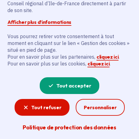
L'initiative prévoit la mise en lumière du
Conseil régional d’Ile-de-France directement à partir
bassin olympique d’aviron et de canoë de
de son site.
Paris 2024 lors des compétitions « Deux
Afficher plus d’informations
barrés au fil de l'eau ». Cela inclut un
spectacle sur l’eau avec un piano, de la
Vous pourrez retirer votre consentement à tout
moment en cliquant sur le lien « Gestion des cookies »
danse, du Break Danse et des lectures
situé en pied de page.
théâtralisées, organisé par l'association
Pour en savoir plus sur les partenaires,
cliquez ici
.
Cinetheact.
Pour en savoir plus sur les cookies,
cliquez ici
.
Voir la délibération
Tout accepter
Jeux 2024
Tout refuser
Personnaliser
L’Île-de-France a accueilli les Jeux olympiques
Politique de protection des données
et paralympiques 2024. La Région a été le 1er
financeur public de ces Jeux historiques après