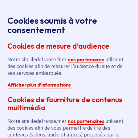
Panneau de gestion des cookies
Aller au menu
Aller au contenu principal
Aller au pied de page
Menu
Je re
Cookies soumis à votre
consentement
Tous les services
Ma Région près de
Accueil
chez moi
Sport - Loisirs
Jeux 2024
Cookies de mesure d’audience
Spectacle sur l'eau pour les compétitions de Paris
Notre site iledefrance.fr et
Spectacle sur l'eau pour les
nos partenaires
utilisent
des cookies afin de mesurer l’audience du site et de
compétitions de Paris
ses services embarqués.
Afficher plus d’informations
Jeux 2024
Mon été, ma Région
Cookies de fourniture de contenus
Communes
Vaires-sur-Marne
(77)
multimédia
Voté en 2022
Notre site iledefrance.fr et
nos partenaires
utilisent
des cookies afin de vous permettre de lire des
Description
contenus (vidéos, audio et autres) proposés par le