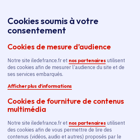
Panneau de gestion des cookies
Aller au menu
Aller au contenu principal
Aller au pied de page
Menu
Je re
Cookies soumis à votre
consentement
Tous les services
Ma Région près de
Accueil
chez moi
Sport - Loisirs
Îles de loisirs
Cookies de mesure d’audience
Rénovation du restaurant du Grand Lac
Notre site iledefrance.fr et
Rénovation du restaurant du
nos partenaires
utilisent
des cookies afin de mesurer l’audience du site et de
Grand Lac
ses services embarqués.
Afficher plus d’informations
Îles de loisirs
Cookies de fourniture de contenus
Communes
Jablines
(77)
multimédia
Voté en 2025
Notre site iledefrance.fr et
nos partenaires
utilisent
des cookies afin de vous permettre de lire des
Description
contenus (vidéos, audio et autres) proposés par le