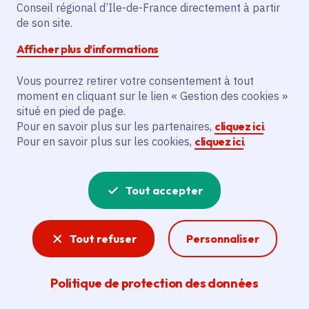
Le projet vise à rénover le restaurant du
Conseil régional d’Ile-de-France directement à partir
Grand Lac en isolant le bâtiment (toiture,
de son site.
véranda, pergola), en ravaillant et en
Afficher plus d’informations
changeant les boiseries. Il concerne
principalement le restaurant du Grand
Vous pourrez retirer votre consentement à tout
moment en cliquant sur le lien « Gestion des cookies »
Lac et le SMEAG. Ces travaux visent à
situé en pied de page.
améliorer l'état du bâtiment et sa
Pour en savoir plus sur les partenaires,
cliquez ici
.
performance énergétique, en faisant de
Pour en savoir plus sur les cookies,
cliquez ici
.
lui un rouage essentiel de l’île de loisirs.
Tout accepter
Voir la délibération
Tout refuser
Personnaliser
Îles de loisirs
Politique de protection des données
Les 12 îles de loisirs de la Région Île-de-France
offrent la possibilité de s’évader et de se