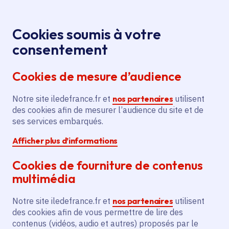
Panneau de gestion des cookies
Aller au menu
Aller au contenu principal
Aller au pied de page
Menu
Je re
Cookies soumis à votre
consentement
Tous les services
Ma Région près de
Accueil
Sèvres
chez moi
Cookies de mesure d’audience
Ma Région près de chez moi
Notre site iledefrance.fr et
nos partenaires
utilisent
des cookies afin de mesurer l’audience du site et de
Commune
ses services embarqués.
Afficher plus d’informations
Cookies de fourniture de contenus
multimédia
Sèvres
Notre site iledefrance.fr et
nos partenaires
utilisent
des cookies afin de vous permettre de lire des
Hauts-de-Seine (92)
contenus (vidéos, audio et autres) proposés par le