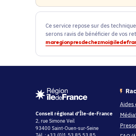
Ce service repose sur des techniqu
serons ravis de bénéficier de vos re
maregionpresdechezmoi@iledefran
Rac
Aides 
Conseil régional d'Île-de-France
Média
adresse
2, rue Simone Veil
Press
code postal et commune
93400 Saint-Ouen-sur-Seine
Tél. : +33 (0)1 53 85 53 85