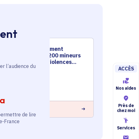
ment
Accompagnement
juridique de 200 mineurs
victimes de violences
er l’audience du
sexuelles
ACCÈS
Santé - Social
Voté en 2020
Nos aides
Torcy (77)
ia
Près de
 savoir plus
chez moi
permettre de lire
de-France
Services