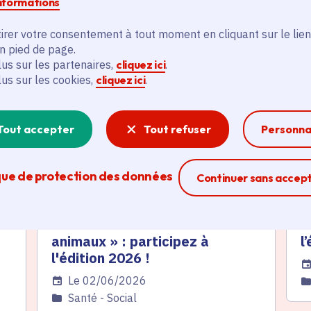
informations
irer votre consentement à tout moment en cliquant sur le lien
és
en pied de page.
lus sur les partenaires,
cliquez ici
.
lus sur les cookies,
cliquez ici
.
Actualité
A
thématique active
thém
Tout accepter
Tout refuser
Personna
que de protection des données
Ferme la modal
Continuer sans accep
Label « Ville amie des
U
s
animaux » : participez à
l
l'édition 2026 !
Da
Date de l'arrêté
Le 02/06/2026
C
Catégorie
Santé - Social