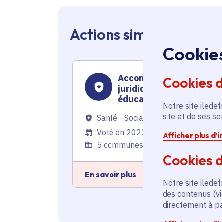
Actions similaires en 
Cookie
Accompagnement
Cookies 
juridique et psycho-
éducatif de 39 jeunes
Notre site iledef
victimes de prostitution
site et de ses s
Santé - Social
Voté en 2022
Afficher plus d’
5 communes
Cookies d
En savoir plus
Notre site iledef
des contenus (vi
directement à par