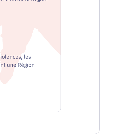
iolences, les
ent une Région