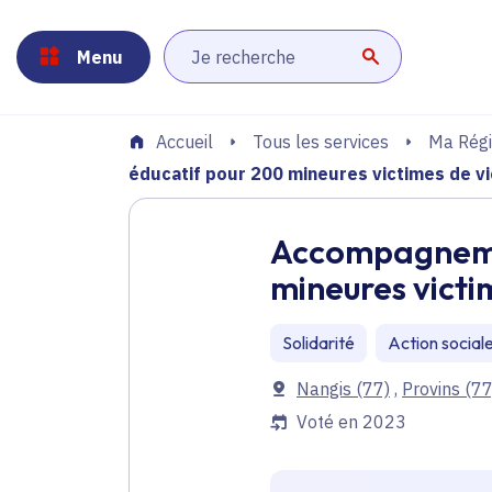
Panneau de gestion des cookies
Aller au menu
Aller au contenu principal
Aller au pied de page
Menu
Lancer la r
Tous les services
Ma Régi
Accueil
éducatif pour 200 mineures victimes de v
Accompagnemen
mineures victi
Solidarité
Action social
Communes
Nangis
(77)
,
Provins
(77
Voté en 2023