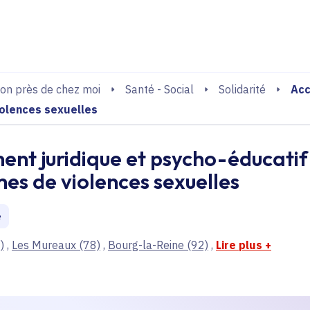
echerche
Acc
on près de chez moi
Santé - Social
Solidarité
iolences sexuelles
t juridique et psycho-éducatif
mes de violences sexuelles
e
)
,
Les Mureaux
(78)
,
Bourg-la-Reine
(92)
,
Lire plus
+