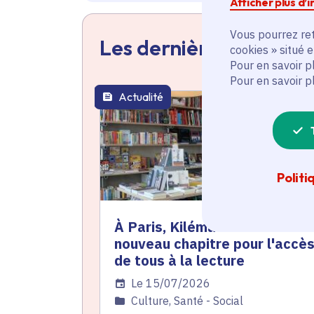
Afficher plus d’
Vous pourrez ret
Les dernières actualit
cookies » situé 
Pour en savoir p
Pour en savoir p
Actualité
thématique active
Politi
À Paris, Kiléma écrit un
nouveau chapitre pour l'accè
de tous à la lecture
Date de l'arrêté
Le 15/07/2026
Catégorie
Culture, Santé - Social