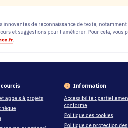
es innovantes de reconnaissance de texte, notamment p
tours et suggestions pour l'améliorer. Pour cela, vous 
ce.fr
.
courcis
Information
et appels à projets
Accessibilité : partiellemen
conforme
thèque
Politique des cookies
e
Politique de protection des