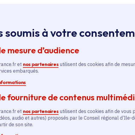
Île-de-France
s soumis à votre consente
Accompagnement
de mesure d’audience
juridique de 500 mineurs
victimes de violences
rance.fr et
nos partenaires
utilisent des cookies afin de mesur
sexuelles
ervices embarqués.
Santé - Social
Voté en 2021
informations
5 communes
e fourniture de contenus multiméd
En savoir plus
En
rance.fr et
nos partenaires
utilisent des cookies afin de vous 
déos, audio et autres) proposés par le Conseil régional d’Ile-
tir de son site.