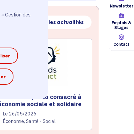
Newsletter
 « Gestion des
Toutes les actualités
Emplois &
Stages
ctualité
atique active
Contact
liser
e
ter
n concours photo consacré à
’économie sociale et solidaire
te de l'arrêté
Le 26/05/2026
atégorie
Économie, Santé - Social