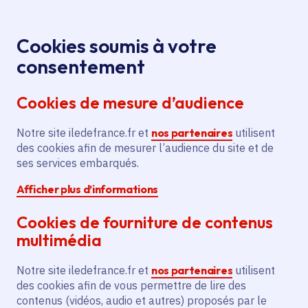
Panneau de gestion des cookies
Aller au menu
Aller au contenu principal
Aller au pied de page
Menu
Je re
Cookies soumis à votre
consentement
Tous les services
Ma Région près de
Accueil
Label «
chez moi
Santé - Social
Solidarité
Cookies de mesure d’audience
Ville amie des animaux »
Notre site iledefrance.fr et
Label « Ville amie des
nos partenaires
utilisent
des cookies afin de mesurer l’audience du site et de
animaux »
ses services embarqués.
Afficher plus d’informations
Solidarité
Action sociale
Cookies de fourniture de contenus
Communes
Yerres
(91)
multimédia
Description
Notre site iledefrance.fr et
nos partenaires
utilisent
des cookies afin de vous permettre de lire des
La Région distingue avec le label « Ville
contenus (vidéos, audio et autres) proposés par le