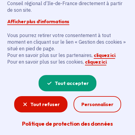
amie des animaux », de 1 à 3 pattes, les
Conseil régional d’Ile-de-France directement à partir
communes franciliennes qui agissent pour
de son site.
la protection des animaux de compagnie,
Afficher plus d’informations
contre leur maltraitance et leur abandon.
Yerres a été labellisée Ville amie des
Vous pourrez retirer votre consentement à tout
moment en cliquant sur le lien « Gestion des cookies »
animaux (3 pattes).
situé en pied de page.
Pour en savoir plus sur les partenaires,
cliquez ici
.
Pour en savoir plus sur les cookies,
cliquez ici
.
Solidarité
Tout accepter
Aux côtés des plus précaires et engagée les
questions sociétales telles que l’égalité
femmes – hommes, la lutte contre les
Tout refuser
Personnaliser
inégalités territoriales ou les violences faites
aux femmes la Région œuvre pour une Île-de-
France solidaire.
Politique de protection des données