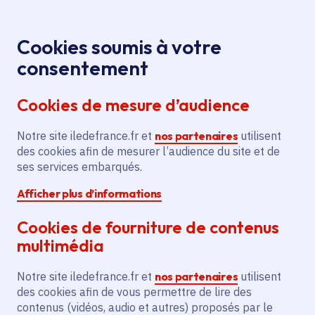
Panneau de gestion des cookies
Aller au menu
Aller au contenu principal
Aller au pied de page
Menu
Je re
Cookies soumis à votre
consentement
Tous les services
Ma Région près de
Accueil
Saint-Arnoult-en-Yvelines
chez moi
Cookies de mesure d’audience
Ma Région près de chez moi
Notre site iledefrance.fr et
nos partenaires
utilisent
des cookies afin de mesurer l’audience du site et de
Commune
ses services embarqués.
Afficher plus d’informations
Cookies de fourniture de contenus
multimédia
Saint-Arnoult-en-Yvelines
Notre site iledefrance.fr et
nos partenaires
utilisent
des cookies afin de vous permettre de lire des
Yvelines (78)
contenus (vidéos, audio et autres) proposés par le