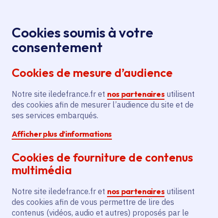
Panneau de gestion des cookies
Aller au menu
Aller au contenu principal
Aller au pied de page
Menu
Je re
Cookies soumis à votre
consentement
Tous les services
Ma Région près de
Accueil
Ris-Orangis
chez moi
Cookies de mesure d’audience
Ma Région près de chez moi
Notre site iledefrance.fr et
nos partenaires
utilisent
des cookies afin de mesurer l’audience du site et de
Commune
ses services embarqués.
Afficher plus d’informations
Cookies de fourniture de contenus
multimédia
Ris-Orangis
Notre site iledefrance.fr et
nos partenaires
utilisent
des cookies afin de vous permettre de lire des
Essonne (91)
contenus (vidéos, audio et autres) proposés par le