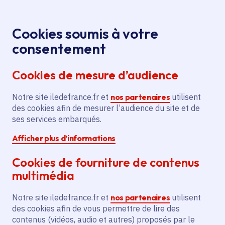
Panneau de gestion des cookies
Aller au menu
Aller au contenu principal
Aller au pied de page
Menu
Je re
Cookies soumis à votre
consentement
Tous les services
Ma Région près de
Accueil
Finances
chez moi
Région Île-de-France
Cookies de mesure d’audience
Ma Région près de chez moi
Notre site iledefrance.fr et
nos partenaires
utilisent
des cookies afin de mesurer l’audience du site et de
ses services embarqués.
Choisissez une thématique
Afficher plus d’informations
Cookies de fourniture de contenus
multimédia
Finances
Notre site iledefrance.fr et
nos partenaires
utilisent
des cookies afin de vous permettre de lire des
contenus (vidéos, audio et autres) proposés par le
.