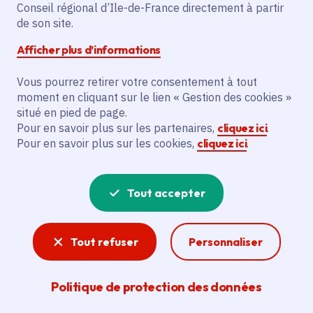
Conseil régional d’Ile-de-France directement à partir
de son site.
Afficher plus d’informations
Vous pourrez retirer votre consentement à tout
Nous n'avons pas trouvé de
moment en cliquant sur le lien « Gestion des cookies »
résultat correspondant à votre
situé en pied de page.
recherche.
Pour en savoir plus sur les partenaires,
cliquez ici
.
Pour en savoir plus sur les cookies,
cliquez ici
.
Tout accepter
Les dernières actualités
Tout refuser
Personnaliser
Toutes les actualités
Politique de protection des données