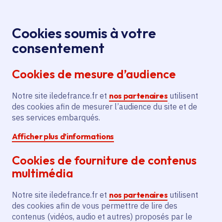
Panneau de gestion des cookies
Aller au menu
Aller au contenu principal
Aller au pied de page
Menu
Je re
Cookies soumis à votre
consentement
Tous les services
Ma Région près de
Accueil
Noisy-le-Grand
chez moi
Cookies de mesure d’audience
Ma Région près de chez moi
Notre site iledefrance.fr et
nos partenaires
utilisent
des cookies afin de mesurer l’audience du site et de
Commune
ses services embarqués.
Afficher plus d’informations
Cookies de fourniture de contenus
multimédia
Noisy-le-Grand
Notre site iledefrance.fr et
nos partenaires
utilisent
des cookies afin de vous permettre de lire des
Seine-Saint-Denis (93)
contenus (vidéos, audio et autres) proposés par le