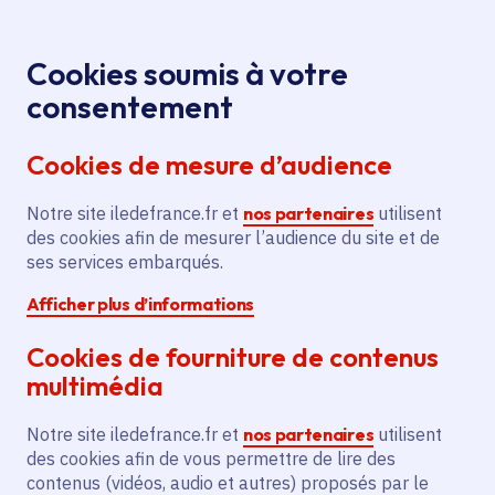
Panneau de gestion des cookies
Aller au menu
Aller au contenu principal
Aller au pied de page
Menu
Je re
Cookies soumis à votre
consentement
Tous les services
Ma Région près de
Accueil
Melun
chez moi
Cookies de mesure d’audience
Ma Région près de chez moi
Notre site iledefrance.fr et
nos partenaires
utilisent
des cookies afin de mesurer l’audience du site et de
Commune
ses services embarqués.
Afficher plus d’informations
Cookies de fourniture de contenus
multimédia
Melun
Notre site iledefrance.fr et
nos partenaires
utilisent
des cookies afin de vous permettre de lire des
Seine-et-Marne (77)
contenus (vidéos, audio et autres) proposés par le