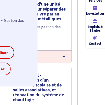
Services
Installation d'une unité
robotisée pour séparer des
tonnes de cuivre par an
Newsletter
des déchets métalliques
 « Gestion des
Emplois &
Économie circulaire et gestion des
Stages
déchets
Voté en 2025
6 communes
Contact
liser
n savoir plus
e
ter
Contrat rural -
Construction d’un
restaurant scolaire et de
salles associatives, et
rénovation du système de
chauffage