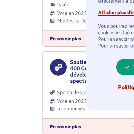
directement à par
Lycée
Afficher plus d’
Voté en 2025
Mantes-la-Jolie (78)
Vous pourrez ret
cookies » situé 
En savoir plus
Pour en savoir p
Pour en savoir p
Soutien à l'association L
400 Coups pour le
développement du
spectacle jeune public
Politi
Spectacle vivant
Voté en 2025
5 communes
En savoir plus