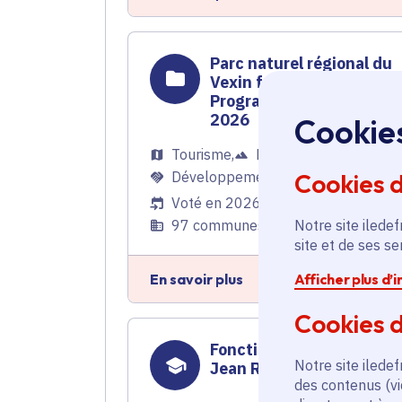
Parc naturel régional du
Vexin français –
Programme d’actions
2026
Cookie
Tourisme
,
Ruralité
,
Cookies 
Développement économique
Voté en 2026
Notre site iledef
97 communes
site et de ses s
En savoir plus
Afficher plus d’
Cookies d
Fonctionnement du lycé
Notre site iledef
Jean Rostand
des contenus (vi