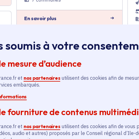
En savoir plus
E
s soumis à votre consente
Acquisition de clôtures,
installation et évaluation
du plan de gestion de la
de mesure d’audience
réserve de la Boucle de
Moisson pour
Île‑de‑France Nature
rance.fr et
nos partenaires
utilisent des cookies afin de mesur
ervices embarqués.
Biodiversité
Voté en 2026
informations
Moisson (78), Mousseaux-sur-Seine
(78)
e fourniture de contenus multiméd
E
e
rance.fr et
nos partenaires
utilisent des cookies afin de vous 
En savoir plus
déos, audio et autres) proposés par le Conseil régional d’Ile-