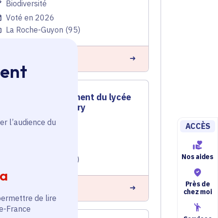
Biodiversité
Voté en 2026
La Roche-Guyon (95)
n savoir plus
ment
Fonctionnement du lycée
Saint-Exupéry
er l’audience du
ACCÈS
Lycée
Voté en 2025
Nos aides
Mantes-la-Jolie (78)
ia
Près de
n savoir plus
chez moi
permettre de lire
de-France