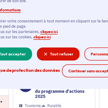
tir de son site.
informations
Aide à la certification
agriculture biologique
pour la SASU
irer votre consentement à tout moment en cliquant sur le lien
Vinolandscape
en pied de page.
lus sur les partenaires,
cliquez ici
.
Agriculture
lus sur les cookies,
cliquez ici
.
Voté en 2025
Bennecourt (78)
es
Tout accepter
Tout refuser
Personna
E
En savoir plus
que de protection des données
Ferme la modal
Continuer sans accep
PNR Vexin français :
financement des actions
du programme d'actions
2025
Tourisme
,
Ruralité
,