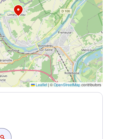
Leaflet
|
©
OpenStreetMap
contributors