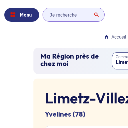
Panneau de gestion des cookies
Aller au menu
Aller au contenu principal
Aller au pied de page
Menu
Lancer la r
Accueil
Ma Région près de
Comm
chez moi
Limetz-Ville
Yvelines (78)