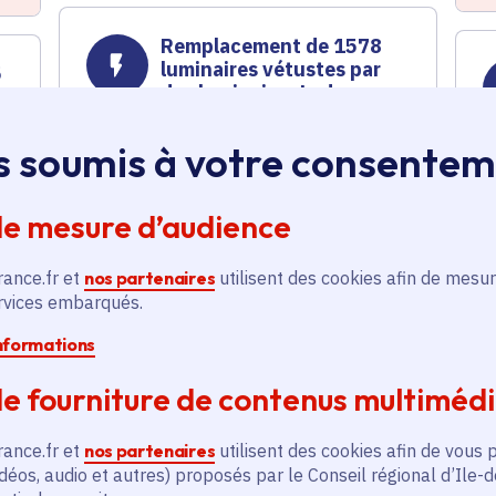
Remplacement de 1578
luminaires vétustes par
5
des luminaires Led
Énergie
s soumis à votre consente
Voté en 2023
Le Plessis-Pâté (91) et 16
communes
de mesure d’audience
s
rance.fr et
nos partenaires
utilisent des cookies afin de mesur
En savoir plus
E
ervices embarqués.
informations
Requalification d'une
friche d'anciennes serres
e fourniture de contenus multiméd
n
horticoles
rance.fr et
nos partenaires
utilisent des cookies afin de vous 
Aménagement du territoire
déos, audio et autres) proposés par le Conseil régional d’Ile-
Voté en 2023