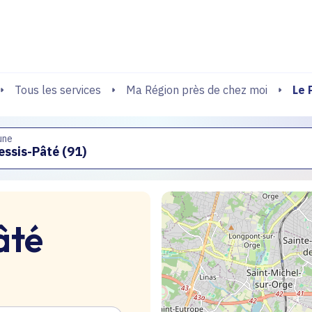
echerche
Le 
Tous les services
Ma Région près de chez moi
une
âté