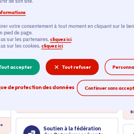
tir de son site.
Le Plessis-Pâté (91)
informations
En savoir plus
E
irer votre consentement à tout moment en cliquant sur le lien
en pied de page.
lus sur les partenaires,
cliquez ici
.
lus sur les cookies,
cliquez ici
.
Installation de
vidéoprotection pour la
commune
Tout accepter
Tout refuser
Personna
Sécurité
Voté en 2022
que de protection des données
Ferme la modal
Le Plessis-Pâté (91)
Continuer sans accep
En savoir plus
E
Soutien à la fédération