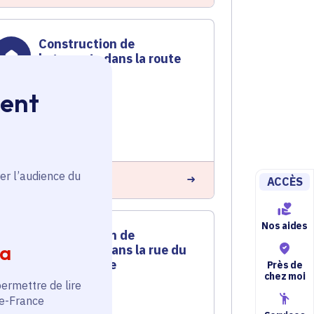
Construction de
logements dans la route
de Liers
ment
Logement
Voté en 2023
Le Plessis-Pâté (91)
er l’audience du
n savoir plus
ACCÈS
Nos aides
Construction de
ia
logements dans la rue du
11 Novembre
Près de
chez moi
permettre de lire
Logement
de-France
Voté en 2023