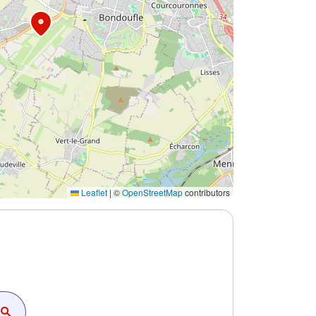
Leaflet
|
©
OpenStreetMap
contributors