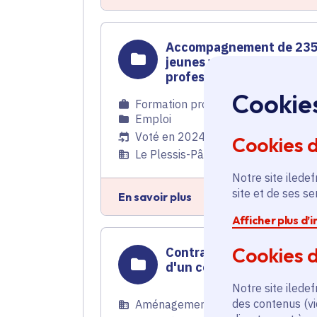
Accompagnement de 23
jeunes vers l'insertion
professionnelle
Cookie
Formation professionnelle
,
Emploi
Voté en 2024
Cookies 
Le Plessis-Pâté (91) et 8 commune
Notre site iledef
site et de ses s
En savoir plus
Afficher plus d’
Cookies d
Contrat rural - Rénovatio
d'un centre commercial
Notre site iledef
des contenus (vi
Aménagement du territoire
,