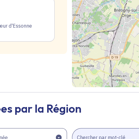
œur d'Essonne
Geolocalisation
es par la Région
née
Chercher par mot-clé