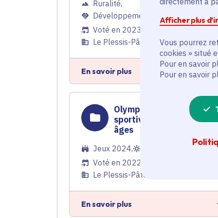
directement à par
Ruralité
,
Développement économique
Afficher plus d’
Voté en 2023
Le Plessis-Pâté (91)
Vous pourrez ret
cookies » situé 
Pour en savoir p
En savoir plus
Pour en savoir p
Olympiade culturelle et
sportive pour tous les
âges
Politi
Jeux 2024
,
Mon été, ma Région
Voté en 2022
Le Plessis-Pâté (91)
En savoir plus