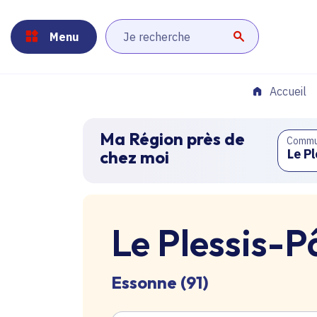
Panneau de gestion des cookies
Aller au menu
Aller au contenu principal
Aller au pied de page
Menu
Lancer la r
Accueil
Ma Région près de
Comm
chez moi
Le Plessis-P
Essonne (91)