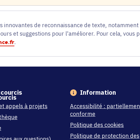
es innovantes de reconnaissance de texte, notamment p
tours et suggestions pour l'améliorer. Pour cela, vous 
ce.fr
.
courcis
Information
et appels à projets
Accessibilité : partiellemen
conforme
thèque
Politique des cookies
e
Politique de protection des
oires aux questions)