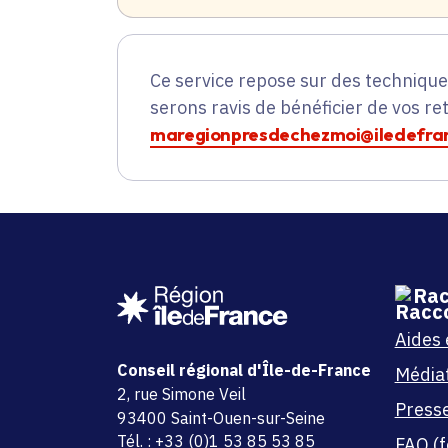
Ce service repose sur des techniqu
serons ravis de bénéficier de vos re
maregionpresdechezmoi@iledefran
Rac
Aides 
Conseil régional d'Île-de-France
Média
adresse
2, rue Simone Veil
Press
code postal et commune
93400 Saint-Ouen-sur-Seine
Tél. : +33 (0)1 53 85 53 85
FAQ (f