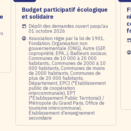
Budget participatif écologique
F
de
et solidaire
n
c
Date de l'arrêté
Dépôt des demandes ouvert jusqu'au
f
01 octobre 2026
au
Public
Association régie par la loi de 1901,
Da
Fondation, Organisation non
gouvernementale (ONG), Autre (GIP,
Pu
copropriété, EPA...), Bailleurs sociaux,
Communes de 10 000 à 20 000
habitants., Communes de 2000 à 10
000 habitants, Communes de moins
de 2000 habitants, Communes de
plus de 20 000 habitants,
Département, EPCI (*Établissement
public de coopération
intercommunale), EPT
(*Établissement Public Territorial) /
Métropole du Grand Paris, Office de
tourisme intercommunal,
Établissement d'enseignement
secondaire