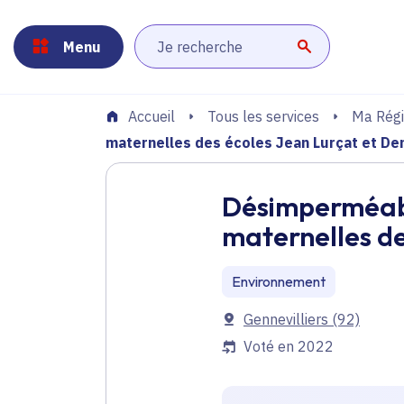
Panneau de gestion des cookies
Aller au menu
Aller au contenu principal
Aller au pied de page
Menu
Lancer la r
Tous les services
Ma Régi
Accueil
maternelles des écoles Jean Lurçat et Den
Désimperméabil
maternelles de
Environnement
Communes
Gennevilliers
(92)
Voté en 2022