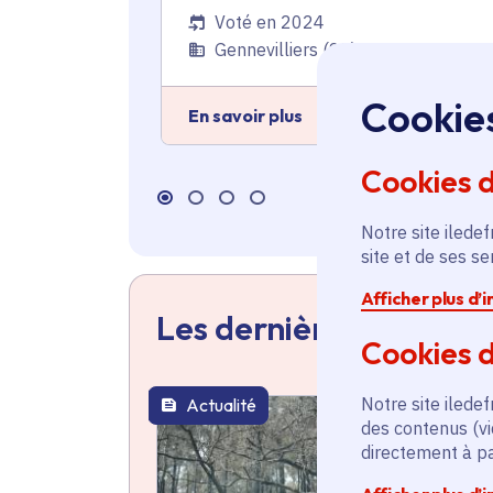
Voté en 2024
Gennevilliers (92)
Cookie
En savoir plus
Cookies 
Notre site iledef
site et de ses s
Afficher plus d’
Les dernières actualit
Cookies d
Notre site iledef
Actualité
thématique active
des contenus (vi
directement à par