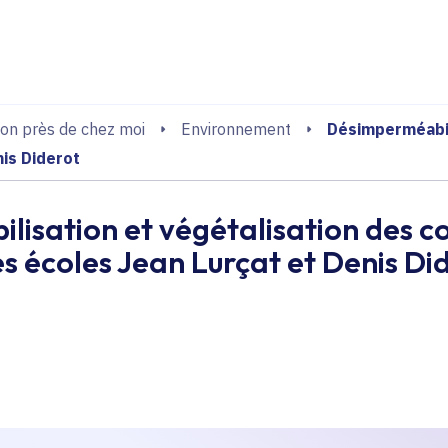
echerche
Désimperméabil
on près de chez moi
Environnement
is Diderot
isation et végétalisation des c
s écoles Jean Lurçat et Denis Di