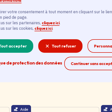
informations
irer votre consentement à tout moment en cliquant sur le lien
en pied de page.
lus sur les partenaires,
cliquez ici
.
Incendie de Fontainebleau : le
C
lus sur les cookies,
cliquez ici
.
plan d'action de la Région pour
c
protéger les forêts
c
franciliennes
d
Tout accepter
Tout refuser
Personna
Date de l'arrêté
Le 24/07/2026
Da
ce
Catégorie
Environnement, Région Île-de-France
C
que de protection des données
Ferme la modal
Continuer sans accep
Aide
A
thématique active
thém