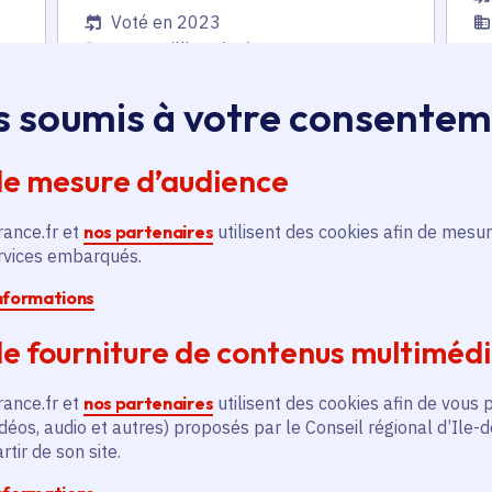
Voté en 2023
Gennevilliers (92)
En
s soumis à votre consente
En savoir plus
de mesure d’audience
rance.fr et
nos partenaires
utilisent des cookies afin de mesur
ervices embarqués.
informations
és
e fourniture de contenus multiméd
rance.fr et
nos partenaires
utilisent des cookies afin de vous 
Actualité
A
thématique active
thém
déos, audio et autres) proposés par le Conseil régional d’Ile-
tir de son site.