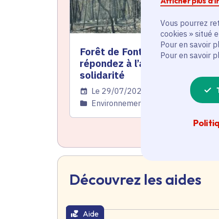
Afficher plus d’
Vous pourrez ret
cookies » situé 
Pour en savoir p
Forêt de Fontainebleau :
Pour en savoir p
répondez à l’appel à la
solidarité
Date de l'arrêté
Le 29/07/2026
Catégorie
Environnement, Région Île-de-Fran
Politi
Découvrez les aides
Aide
thématique active