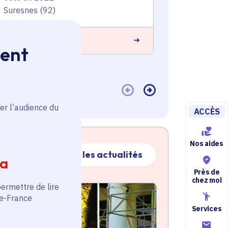
Suresnes (92)
Suresnes (9
 savoir plus
En savoir plus
ment
er l’audience du
ACCÈS
Nos aides
Toutes les actualités
ia
Près de
chez moi
permettre de lire
ctualité
atique active
de-France
Services