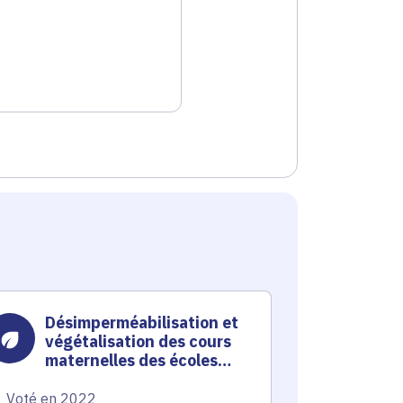
Désimperméabilisation et
Dési
végétalisation des cours
infil
maternelles des écoles
pluvi
Wilson et Dunant
l'éco
Voté en 2022
Voté en 20