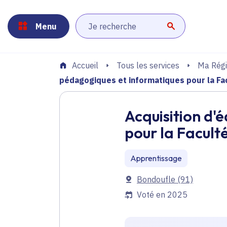
Panneau de gestion des cookies
Aller au menu
Aller au contenu principal
Aller au pied de page
Menu
Lancer la r
Tous les services
Ma Régi
Accueil
pédagogiques et informatiques pour la Fa
Acquisition d
pour la Facult
Apprentissage
Communes
Bondoufle
(91)
Voté en 2025