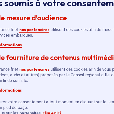
s soumis à votre consente
Métiers De L'Essonne
Voté en 2025
Évry-Courcouronnes (91)
de mesure d’audience
En savoir plus
En
rance.fr et
nos partenaires
utilisent des cookies afin de mesur
ervices embarqués.
informations
e fourniture de contenus multiméd
rance.fr et
nos partenaires
utilisent des cookies afin de vous 
és
déos, audio et autres) proposés par le Conseil régional d’Ile-
tir de son site.
informations
Actualité
A
thématique active
thém
irer votre consentement à tout moment en cliquant sur le lien
en pied de page.
lus sur les partenaires,
cliquez ici
.