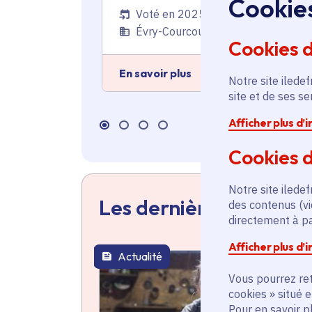
Cookie
des Métiers de l'Essonne
Voté en 2025
Évry-Courcouronnes (91)
Cookies 
En savoir plus
Notre site iledef
site et de ses s
Afficher plus d’
Cookies d
Notre site iledef
Les dernières actualit
des contenus (vi
directement à par
Afficher plus d’
Actualité
thématique active
Vous pourrez ret
cookies » situé 
Pour en savoir p