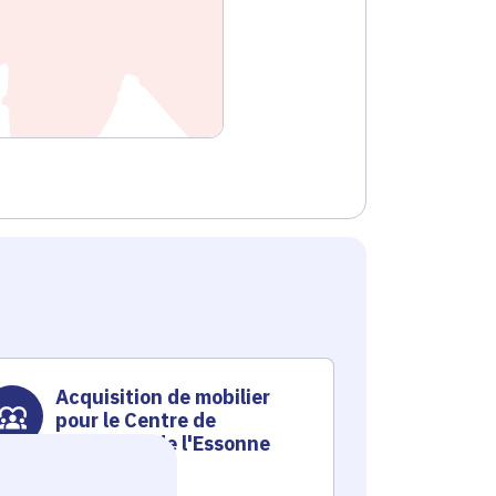
Acquisition de mobilier
Acqu
pour le Centre de
d'éq
Formation de l'Essonne
péda
info
Emploi et formation
Emploi et f
CFA 