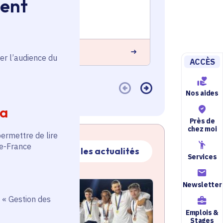
ment
Voté en 2025
Voté en 20
Grigny (91)
Brétigny-su
 savoir plus
En savoir plus
er l’audience du
ACCÈS
Nos aides
ia
Près de
chez moi
permettre de lire
de-France
Toutes les actualités
Services
ctualité
Newsletter
atique active
 « Gestion des
Emplois &
Stages