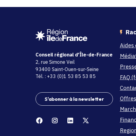
Rac
Aides 
Conseil régional d'Île-de-France
Média
adresse
2, rue Simone Veil
Press
code postal et commune
93400 Saint-Ouen-sur-Seine
Tél. : +33 (0)1 53 85 53 85
FAQ (f
Conta
Offres
S'abonner à la newsletter
March
Facebook
Instagram
Linkedin
X
Finan
Region