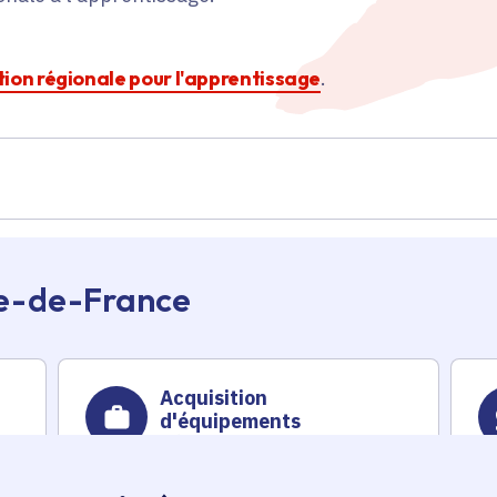
ction régionale pour l'apprentissage
.
Île-de-France
Acquisition
d'équipements
pédagogiques,
informatiques et mobilier
Emploi et formation
on
pour la Faculté Des