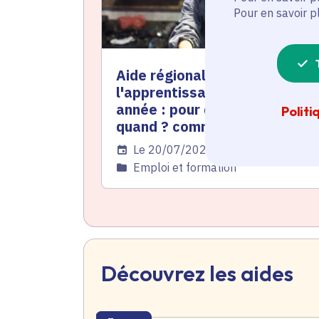
Pour en savoir p
Aide régionale à
l'apprentissage pour les 1re
année : pour qui ? pour quoi ?
Politi
quand ? comment ?
Date de l'arrêté
Le 20/07/2026
Catégorie
Emploi et formation
Découvrez les aides