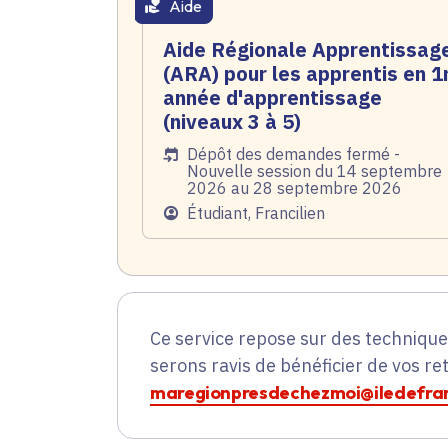
Aide
thématique active
Aide Régionale Apprentissag
(ARA) pour les apprentis en 1
année d'apprentissage
(niveaux 3 à 5)
Date de l'arrêté
Dépôt des demandes fermé -
Nouvelle session du 14 septembre
2026 au 28 septembre 2026
Public
Étudiant, Francilien
Ce service repose sur des techniqu
serons ravis de bénéficier de vos re
maregionpresdechezmoi@iledefran